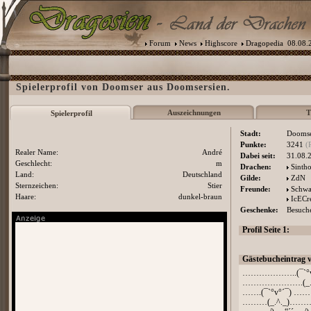
Forum
News
Highscore
Dragopedia
08.08.2
Spielerprofil von Doomser aus Doomsersien.
Auszeichnungen
T
Spielerprofil
Stadt:
Doomse
Punkte:
3241
(
Realer Name:
André
Dabei seit:
31.08.
Geschlecht:
m
Drachen:
Sintho
Land:
Deutschland
Gilde:
ZdN
Sternzeichen:
Stier
Freunde:
Schwa
Haare:
dunkel-braun
IcEC
Geschenke:
Besuche
Profil Seite 1:
Gästebucheintrag 
………………..(¯`°v
………………….(_.^._
…….(¯`°v°´¯) ……
………(_.^._)…