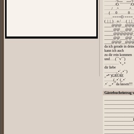
………./),,,,,“´´,,
………/O.´´´´´´´´
……/….^………^…
….(…..0………0…
…….====O ===
(_|_|_)…o./…..(_|_|
____@@@__@@@
_____@@___@@_
_____@@@@@@__
_____@@___@@__
____@@@__@@@_
da ich gerade in dein
kann ich auch
zu dir rein kommen
und…..(¯`v´¯)
…………`•.¸.•
dir liebe
……….¸.•´¸.•´¨)
¸.•*¨)GRÜßE
……..(¸.•´ (¸.•´
.•´ ¸¸.•¨¯da lassen!!!
Gästebucheintrag 
________________
________________
________________
_______________
_______________
_______________
_______________
_______________
_______________