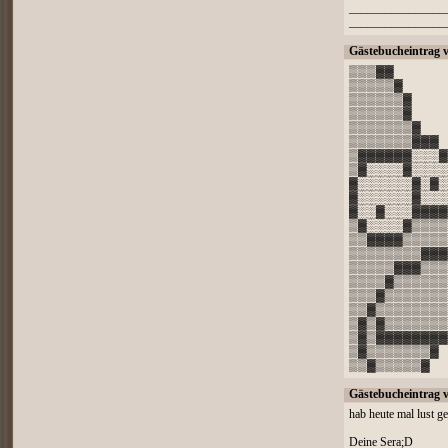
________________
________________
Gästebucheintrag 
▒▒▒▓▓
▒▒▒▒▒▓
▒▒▒▒▒▒▓
▒▒▒▒▒▒▓
▒▒▒▒▒▒▒▓
▒▒▒▒▒▒▒▓▓▓
▒▓▓▓▓▓▓░░░▓
▒▓░░░░▓░░░░▓ Du
▓░░░░░░▓░▓░
▓░░░░░░▓░░░▓ Jet
▓░░▓░░░▓▓▓▓ Stu
▒▓░░░░▓▒▒▒▒▓ tr
▒▒▓▓▓▓▒▒▒▒▒
▒▒▒▒▒▒▒▒▓▓▓
▒▒▒▒▒▓▓▓▒▒▒
▒▒▒▒▓▒▒▒▒▒▒
▒▒▒▓▒▒▒▒▒▒▒
▒▒▓▒▒▒▒▒▒▒▒
▒▓▒▓▒▒▒▒▒▒▒
▒▓▒▓▓▓▓▓▓▓▓
▒▓▒▒▒▒▒▒▒▓
▒▒▓▒▒▒▒▒▓
Gästebucheintrag 
hab heute mal lust ge
Deine Sera;D