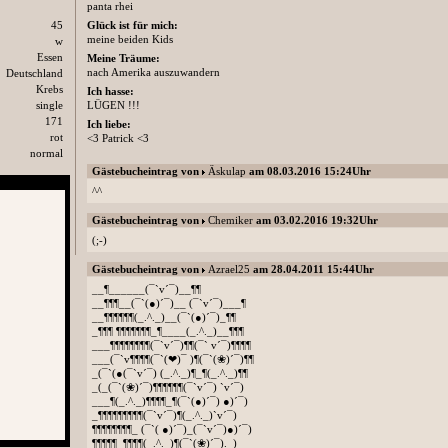
panta rhei
45
Glück ist für mich:
meine beiden Kids
w
Essen
Meine Träume:
nach Amerika auszuwandern
Deutschland
Krebs
Ich hasse:
single
LÜGEN !!!
171
Ich liebe:
rot
<3 Patrick <3
normal
Gästebucheintrag von
Äskulap
am 08.03.2016 15:24Uhr
^^
Gästebucheintrag von
Chemiker
am 03.02.2016 19:32Uhr
(;-)
Gästebucheintrag von
Azrael25
am 28.04.2011 15:44Uhr
__¶______(¯`v´¯)__¶¶
__¶¶¶__(¯`(●)´¯)__ (¯`v´¯)___¶
__¶¶¶¶¶¶(_.^._)__(¯`(●)´¯)_¶¶
_¶¶¶ ¶¶¶¶¶¶¶_¶____(_.^._)__¶¶¶
___¶¶¶¶¶¶¶¶(¯`v´¯)¶¶(¯` v´¯)¶¶¶¶
___(¯`v¶¶¶¶(¯`(❤)¯ )¶(¯`(❀)´¯)¶¶
_(¯`(●(¯`v´¯) (_.^._)¶_¶(_.^._)¶¶
_(_(¯`(❀)´¯)¶¶¶¶¶¶(¯`v´¯) `v´¯)
___¶(_.^._)¶¶¶¶_¶(¯`(●)´¯) ●)´¯)
_¶¶¶¶¶¶¶¶¶(¯`v´¯)¶(_.^._)`v´¯)
¶¶¶¶¶¶¶¶_ (¯`( ●)´¯)_(¯`v´¯)●)´¯)
¶¶¶¶¶_¶¶¶¶(_.^._)¶(¯`(❀)´¯)._)