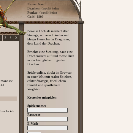
Name: Gast
Drachen: (noch) keine
Punkte: (noch) keine
Gold: 1800
Beweise Dich als meisterhafter
Stratege, schlauer Händler und
1
2
3
X
kluger Herrscher in Dragosien,
dem Land der Drachen.
Errichte eine Siedlung, baue eine
Drachenzucht auf und messe Dich
in der königlichen Liga der
Drachen.
Spiele online, direkt im Browser,
in einer Welt mit realen Spielern,
mondsee
echter Strategie, friedlichem
FOX
Handel und sportlichem
Vergleich.
Kostenlos mitspielen:
Spielername:
wünsche ich
Passwort:
E-Mail: