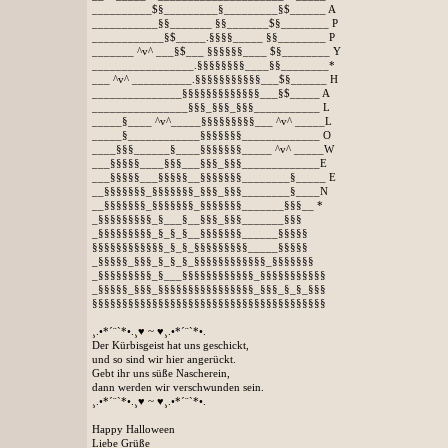
__________$§_________§_________§$______ A
___________§§_______ §§_______$§________ P
____________§$_____.§§§§_____ §§________ P
_______ ^v^ ___§$___ §§§§§§____ $§________ Y
_________________.§§§§§§§§____§§________*
___ ^v^ __________.§§§§§§§§§§§___$§______ H
_______________§§§§§§§§§§§§§___§$_____ A
________________§§§_§§§_§§§___________ L
_____§____ ^v^_____§§§§§§§§§___ ^v^ _____L
_____§____________§§§§§§§_____________ O
____§§§______§____§§§§§§§_____ ^v^ _____W
___§§§§§____§§§___§§§_§§§_____________E
___§§§§§___§§§§§__§§§§§§§________§_____ E
__§§§§§§§_§§§§§§§_§§§_§§§________§____N
__§§§§§§§_§§§§§§§_§§§§§§§_______§§§__ *
_§§§§§§§§§_§___§__§§§_§§§_______§§§
_§§§§§§§§§_§_§_§__§§§§§§§______§§§§§
§§§§§§§§§§§§_§_§_§§§§§§§§§_____§§§§§
_§§§§§_§§§_§_§_§_§§§§§§§§§§§§_§§§§§§§
_§§§§§§§§§_§___§§§§§§§§§§§§_§§§§§§§§§§§
_§§§§§_§§§_§§§§§§§§§§§§§§§§_§§§_§_§_§§§
§§§§§§§§§§§§§§§§§§§§§§§§§§§§§§§§§§§§§§§
¸.•*´¨`*•.¸♥ ~ ♥¸.•*´¨`*•.
Der Kürbisgeist hat uns geschickt,
und so sind wir hier angerückt.
Gebt ihr uns süße Nascherein,
dann werden wir verschwunden sein.
¸.•*´¨`*•.¸♥ ~ ♥¸.•*´¨`*•.
Happy Halloween
Liebe Grüße