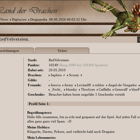
News
Highscore
Dragopedia
08.08.2026 00:02:52 Uhr
RedVelvetsien.
szeichnungen
Ticker
Stadt:
RedVelvetsien
Punkte:
10249
(Rang 6989 bei 109369 Spielern)
Dabei seit:
20.05.2010
Drachen:
Saphiro
♂
Scouty
♀
Gilde:
-
Freunde:
Jenova
Jersey
Levitas99
robber
Angel-de-Vengador
_Fechi_
bluesky
Thorfynn
CatBallu
GeneralF
blue
Geschenke:
Besucher haben heute ungefähr 1 Geschenke verteilt
Profil Seite 1:
Begrüßungstext:
Hallo Alle zusammen, bin ja echt mal gespannt auf das Spiel. Auf jeden Fall 
allen ganz ganz viel Spass. :-D
Meine Hobbys:
Klöppeln, Darten, Pokern, und vielleicht bald auch Dragsien
Mein Lebensmotto: