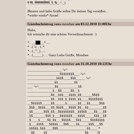
¶ ¶¶_¶¶¶¶¶¶¶¶¶¶_¶_¶(_.^._)
Blumen und liebe Grüße sollen Dir deinen Tag versüßen..
*winke winke* Azrael
Gästebucheintrag von
mondsee
am 03.12.2010 11:08Uhr
Huhu,
Ich wünsche dir eine schöne Vorweihnachtszeit. :)
*.. __██__*.....
* ..( 'o' , )..*
*...(_°°_)......
*...(_____) .... Ganz Liebe Grüße, Mondsee
Gästebucheintrag von
mondsee
am 31.10.2010 18:22Uhr
___________________ ^v^
__________________$§§§§§§$___ ^v^
________________§§§$____$§§_____ ^v^
_______________§§_________§§
___ ^v^_________$§___________§$
______________§__$$_____$$__§
_____________$§__§§§___§§§§_§$______$$§$
_____________§$__§§§_§_§§§§_§§____$§§§$§§§
__$§§§§$_____§$______§______§§___§§_____$§§
_$§$__$§§§___§$_$§§$___$§§$_$§__§§________§$
_§$______$§$_§$__$§§§§§§§$__§§$§$____$§___§$
_§$_______$§$_§___$§§§§§$___§§§$_____$§§__§$
_$____§____$§_$§___$§§§$___$§§_____$§§$§§§§
_§___§§§$___$§$§§___$$$____§§_____§§$___$$
_§§$§§_$§§____$$$________________§§____ *
__$$_____§§_____________________$§_____H