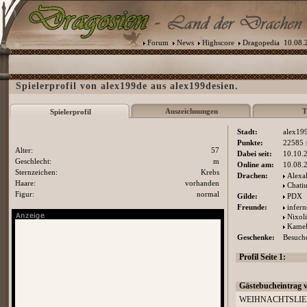
Forum
News
Highscore
Dragopedia
10.08.2
Spielerprofil von alex199de aus alex199desien.
Auszeichnungen
T
Spielerprofil
Stadt:
alex19
Punkte:
22585
Alter:
57
Dabei seit:
10.10.
Geschlecht:
m
Online am:
10.08.
Sternzeichen:
Krebs
Drachen:
Alexa
Haare:
vorhanden
Chatiu
Figur:
normal
Gilde:
PDX
Freunde:
infer
Nixol
Kamel
Geschenke:
Besuche
Profil Seite 1:
Gästebucheintrag 
WEIHNACHTSLI