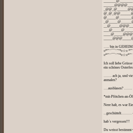
_______@._______
______@@@@___
_@@_@______@
@_@_@@______
@_____@______
_@_____@_____
__@_____@@@__
___@_____@____
____@_____@@@
_____@@@____
….. bin in GEHEIM
¤ª“˜¨¨¯¯¨¨˜“ª¤☆¤ ª“˜
¤ª“˜¨¨¯¯¨¨˜“ª¤☆¤ª“˜¨
Ich soll liebe Grüsse
ein schönes Osterf
……. ach ja, und vie
anmalen?
….ausblasen? ……. 
*mit-Pfötchen-an-Öh
Neee halt, es war Eie
...geschüttelt……… o
hab´s vergessen!!!
Du weisst bestimmt 