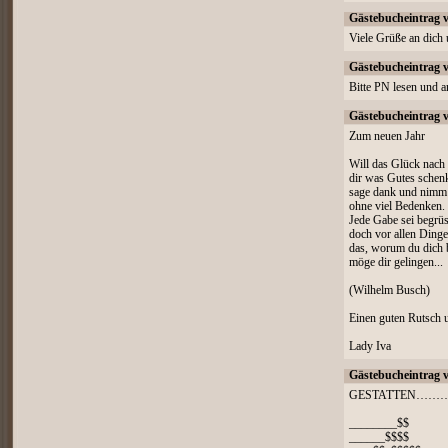
Gästebucheintrag 
Viele Grüße an dich 
Gästebucheintrag 
Bitte PN lesen und 
Gästebucheintrag 
Zum neuen Jahr
Will das Glück nach
dir was Gutes schen
sage dank und nimm 
ohne viel Bedenken.
Jede Gabe sei begrüs
doch vor allen Ding
das, worum du dich
möge dir gelingen...
(Wilhelm Busch)
Einen guten Rutsch u
Lady Iva
Gästebucheintrag 
GESTATTEN………….
________$$
______$$$$