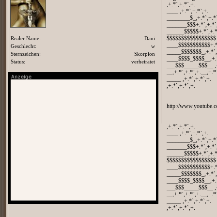
,+.*`,+.*`,+.
____ ,+.*`,+.*`,+.
________$_,+.*`,+.*`
_______$$$+.*`,+.*`
______$$$$$+.*`,+.*
Realer Name:
Dani
$$$$$$$$$$$$$$$$$+.
____$$$$$$$$$$$+.*`
Geschlecht:
w
_____$$$$$$$_,+.*`,
Sternzeichen:
Skorpion
____$$$$_$$$$__,+.*
Status:
verheiratet
___$$$_____$$$__ ,+
__,+.*`,+.*`,+.__,+.*
_____ ,+.*`,+.*`,+.
,+.*`,+.*`,+.
http://www.youtub
,+.*`,+.*`,+.
____ ,+.*`,+.*`,+.
________$_,+.*`,+.*`
_______$$$+.*`,+.*`
______$$$$$+.*`,+.*
$$$$$$$$$$$$$$$$$+.
____$$$$$$$$$$$+.*`
_____$$$$$$$_,+.*`,
____$$$$_$$$$__,+.*
___$$$_____$$$__ ,+
__,+.*`,+.*`,+.__,+.*
_____ ,+.*`,+.*`,+.
,+.*`,+.*`,+.