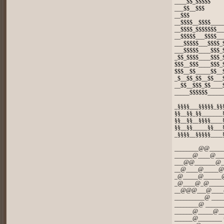
____$$_$$$$$
___$$__$$$
__$$$
__$$$$__$$$$____
__$$$$_$$$$$$$__
__$$$$$___$$$$__
___$$$$$___$$$$_
___$$$$$____$$$_
_$$_$$$$____$$$_
$$$__$$$____$$$_
$$$__$$_____$$__
_$__$$_$$__$$___
__$$__$$$_$$____
_____$$$$$$_____
_§§§§___§§§§§_§§
§§__§§_§§_______
§§__§§__§§§§____
§§__§§_____§§___
_§§§§__§§§§§____
________@@____
______@____@__
___@@_______@_
__@____@_____@
_@_____@______
_@____@_@____
__@@@___@___
__________@ ___
________@ _____
______@_____@_
______@________