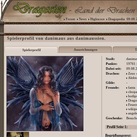
Forum
News
Highscore
Dragopedia
09.08.2
Spielerprofil von danimaus aus danimaussien.
Auszeichnungen
T
Spielerprofil
Stadt:
danima
Punkte:
19761
Dabei seit:
09.08.
Drachen:
Zeus
Alekt
Gilde:
-
Freunde:
fanta
cleopa
hotlip
Drago
Feuerr
wikipe
angel
Geschenke:
Besuche
Profil Seite 1:
Begrüßungstext: