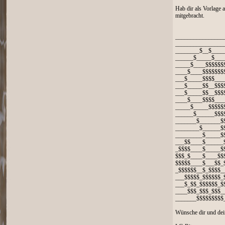
Hab dir als Vorlage 
mitgebracht.
________________
________________
________$__$____
______$_____$___
_____$____$$$$$$
____$____$$$$$$$
___$_____$$$$___
___$_____$$__$$$
___$_____$$__$$$
____$____$$$$___
_____$_____$$$$$
______$______$$$
_______$_______$
________$______$
_________$_____$
___$$____$______
_$$$$____$_____$
$$$_$____$____$$$
$$$$$____$___$$_$
_$$$$$$__$_$$$$__
___$$$$$_$$$$$$
___$_$$_$$$$$$_
____$$$_$$$_$$$
_______$$$$$$$$$
Wünsche dir und dein