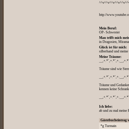
^^v^^v^^v^^v^^v^^
http://www.youtube
Mein Beruf:
OP- Schwester
Man trifft mich meis
in Dragosien, Mirama
Glück ist für mich:
silberhand und meine
Meine Träume:
__,+.*`,+.*`,+.__,+.*
Träume sind wie Sterne
__,+.*`,+.*`,+.__,+.*
Träume und Gedanke
kennen keine Schran
__,+.*`,+.*`,+.__,+.*
Ich liebe:
ab und zu mal meine 
Gästebucheintrag 
*g Turmain