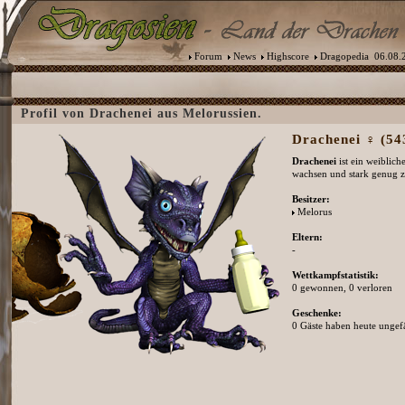
Forum
News
Highscore
Dragopedia
06.08.2
Profil von Drachenei aus Melorussien.
Drachenei ♀ (543
Drachenei
ist ein weiblich
wachsen und stark genug 
Besitzer:
Melorus
Eltern:
-
Wettkampfstatistik:
0 gewonnen, 0 verloren
Geschenke:
0 Gäste haben heute ungefä