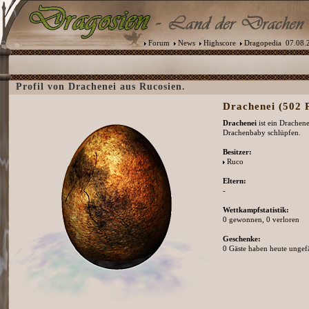
Forum
News
Highscore
Dragopedia
07.08.2
Profil von Drachenei aus Rucosien.
Drachenei (502 P
Drachenei
ist ein Drachen
Drachenbaby schlüpfen.
Besitzer:
Ruco
Eltern:
-
Wettkampfstatistik:
0 gewonnen, 0 verloren
Geschenke:
0 Gäste haben heute ungefä