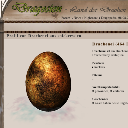
Forum
News
Highscore
Dragopedia
06.08.2
Profil von Drachenei aus snickerssien.
Drachenei (464 P
Drachenei
ist ein Drachen
Drachenbaby schlüpfen.
Besitzer:
snickers
Eltern:
-
Wettkampfstatistik:
0 gewonnen, 0 verloren
Geschenke:
0 Gäste haben heute ungefä