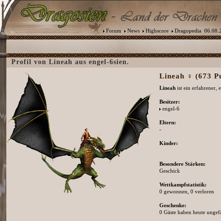
Forum
News
Highscore
Dragopedia
06.08.2
Profil von Lineah aus engel-6sien.
Lineah ♀ (673 Pu
Lineah
ist ein erfahrener,
Besitzer:
engel-6
Eltern:
-
Kinder:
Besondere Stärken:
Geschick
Wettkampfstatistik:
0 gewonnen, 0 verloren
Geschenke:
0 Gäste haben heute ungefä