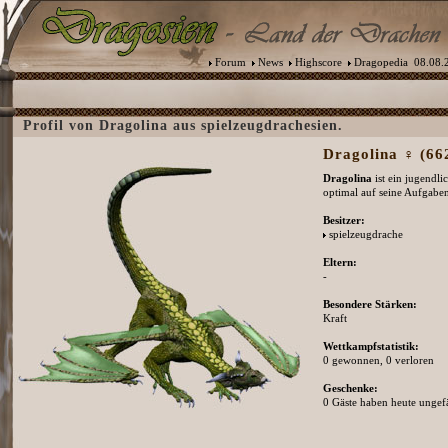
Forum
News
Highscore
Dragopedia
08.08.2
Profil von Dragolina aus spielzeugdrachesien.
Dragolina ♀ (662
Dragolina
ist ein jugendli
optimal auf seine Aufgaben
Besitzer:
spielzeugdrache
Eltern:
-
Besondere Stärken:
Kraft
Wettkampfstatistik:
0 gewonnen, 0 verloren
Geschenke:
0 Gäste haben heute ungefä