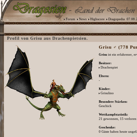
Forum
News
Highscore
Dragopedia
07.08.2
Profil von Grisu aus Drachenpietsien.
Grisu ♂ (778 Pu
Grisu
ist ein erfahrener, 
Besitzer:
Drachenpiet
Eltern:
-
Kinder:
Grisulino
Besondere Stärken:
Geschick
Wettkampfstatistik:
21 gewonnen, 15 verloren
Geschenke:
0 Gäste haben heute ungefä