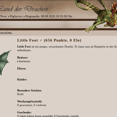
News
Highscore
Dragopedia
08.08.2026 18:35:36 Uhr
aussien.
Little Foot ♂ (656 Punkte, 0 Elo)
Little Foot
ist ein junger, erwachsener Drache. Er kann nun an Kämpfen in der A
teilnehmen.
Besitzer:
danimaus
Eltern:
Kinder:
Besondere Stärken:
Kraft
Wettkampfstatistik:
0 gewonnen, 0 verloren
Geschenke:
0 Gäste haben heute ungefähr 0 Geschenke verteilt