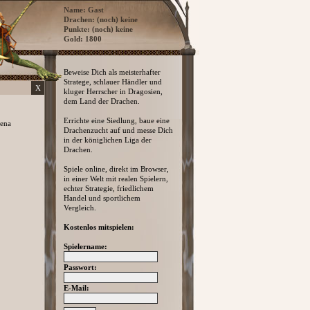
Name: Gast
Drachen: (noch) keine
Punkte: (noch) keine
Gold: 1800
Beweise Dich als meisterhafter
Stratege, schlauer Händler und
X
kluger Herrscher in Dragosien,
dem Land der Drachen.
Errichte eine Siedlung, baue eine
rena
Drachenzucht auf und messe Dich
in der königlichen Liga der
Drachen.
Spiele online, direkt im Browser,
in einer Welt mit realen Spielern,
echter Strategie, friedlichem
Handel und sportlichem
Vergleich.
Kostenlos mitspielen:
Spielername:
Passwort:
E-Mail: