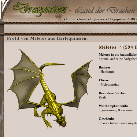
Forum
News
Highscore
Dragopedia
09.08.2
Profil von Meletos aus Harlequinsien.
Meletos ♂ (594 P
Meletos
ist ein jugendlich
optimal auf seine Aufgaben
Besitzer:
Harlequin
Eltern:
Melethmoina
Besondere Stärken:
Kraft
Wettkampfstatistik:
0 gewonnen, 0 verloren
Geschenke:
0 Gäste haben heute ungefä