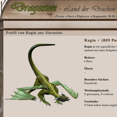
Forum
News
Highscore
Dragopedia
08.08.2
Profil von Ragin aus Slavasien.
Ragin ♂ (809 Pun
Ragin
ist ein jugendlicher
optimal auf seine Aufgaben
Besitzer:
Slava
Eltern:
-
Besondere Stärken:
Feuerkraft
Wettkampfstatistik:
0 gewonnen, 0 verloren
Geschenke:
0 Gäste haben heute ungefä