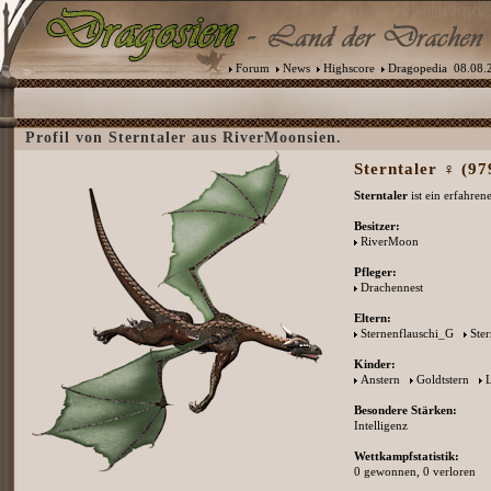
Forum
News
Highscore
Dragopedia
08.08.2
Profil von Sterntaler aus RiverMoonsien.
Sterntaler ♀ (97
Sterntaler
ist ein erfahren
Besitzer:
RiverMoon
Pfleger:
Drachennest
Eltern:
Sternenflauschi_G
Ste
Kinder:
Anstern
Goldtstern
L
Besondere Stärken:
Intelligenz
Wettkampfstatistik:
0 gewonnen, 0 verloren