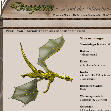
Forum
News
Highscore
Dragopedia
09.08.2
Profil von Stormbringer aus Mondschein1sien.
Stormbringer ♀ 
Stormbringer
ist ein erfa
Besitzer:
Mondschein1
Eltern:
Cheeky
All in one
Kinder:
Stormkralle AM
Storml
Lironstormei
Besondere Stärken:
Kraft
Wettkampfstatistik:
0 gewonnen, 0 verloren
Geschenke:
0 Gäste haben heute ungefä