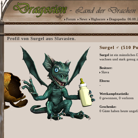
Forum
News
Highscore
Dragopedia
06.08.2
Profil von Surgel aus Slavasien.
Surgel ♂ (510 Pu
Surgel
ist ein männliches D
wachsen und stark genug 
Besitzer:
Slava
Eltern:
-
Wettkampfstatistik:
0 gewonnen, 0 verloren
Geschenke:
0 Gäste haben heute ungefä