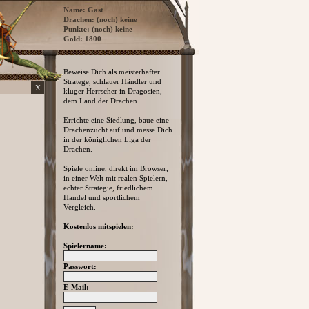
Name: Gast
Drachen: (noch) keine
Punkte: (noch) keine
Gold: 1800
Beweise Dich als meisterhafter
Stratege, schlauer Händler und
X
kluger Herrscher in Dragosien,
dem Land der Drachen.
Errichte eine Siedlung, baue eine
Drachenzucht auf und messe Dich
in der königlichen Liga der
Drachen.
Spiele online, direkt im Browser,
in einer Welt mit realen Spielern,
echter Strategie, friedlichem
Handel und sportlichem
Vergleich.
Kostenlos mitspielen:
Spielername:
Passwort:
E-Mail: