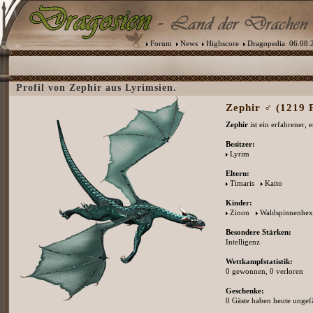
Forum
News
Highscore
Dragopedia
06.08.2
Profil von Zephir aus Lyrimsien.
Zephir ♂ (1219 P
Zephir
ist ein erfahrener,
Besitzer:
Lyrim
Eltern:
Timaris
Kaito
Kinder:
Zinon
Waldspinnenhex
Besondere Stärken:
Intelligenz
Wettkampfstatistik:
0 gewonnen, 0 verloren
Geschenke:
0 Gäste haben heute ungefä