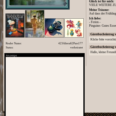
Glück ist für mich:
VIELE WEITERE Z
Meine Träume:
Auf dass der Frühlin
Ich liebe:
- Ferien -
Pinguine- Gutes Esse
Gästebucheintrag 
Klicke bitte vorsicht
Realer Name:
423Altera62Pars177
Gästebucheintrag 
Status:
verheiratet
Hallo, kleine Freund