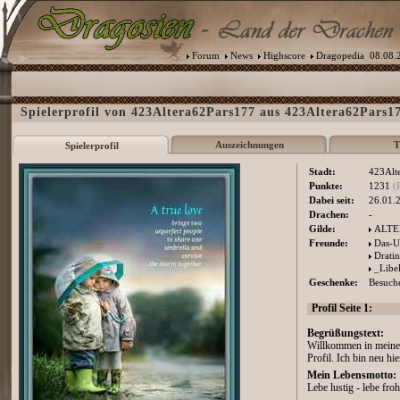
Forum
News
Highscore
Dragopedia
08.08.2
Spielerprofil von 423Altera62Pars177 aus 423Altera62Pars17
Auszeichnungen
T
Spielerprofil
Stadt:
423Alt
Punkte:
1231
(
Dabei seit:
26.01.
Drachen:
-
Gilde:
ALTE
Freunde:
Das-U
Dratin
_Libe
Geschenke:
Besuche
Profil Seite 1:
Begrüßungstext:
Willkommen in meinem
Profil. Ich bin neu hi
Mein Lebensmotto:
Lebe lustig - lebe fro