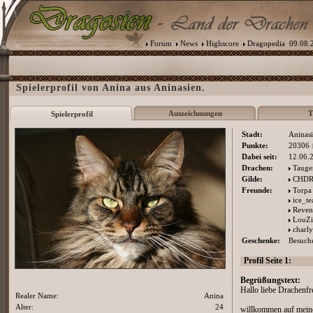
Forum
News
Highscore
Dragopedia
09.08.2
Spielerprofil von Anina aus Aninasien.
Auszeichnungen
T
Spielerprofil
Stadt:
Aninas
Punkte:
20306
Dabei seit:
12.06.
Drachen:
Tauge
Gilde:
CHD
Freunde:
Torpa
ice_te
Reve
LouZi
charl
Geschenke:
Besuche
Profil Seite 1:
Begrüßungstext:
Hallo liebe Drachenfr
Realer Name:
Anina
Alter:
24
willkommen auf meine