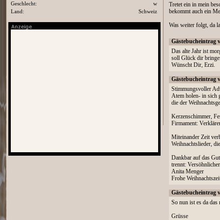
Geschlecht:
w
Tretet ein in mein be
Land:
Schweiz
bekommt auch ein Met
Was weiter folgt, da l
Gästebucheintrag 
Das alte Jahr ist mo
soll Glück dir bring
Wünscht Dir, Erzi.
Gästebucheintrag 
Stimmungsvoller Ad
Atem holen- in sich 
die der Weihnachtsge
Kerzenschimmer, Fes
Firmament: Verkläre
Miteinander Zeit ver
Weihnachtslieder, d
Dankbar auf das Gut
trennt: Versöhnliche
Anita Menger
Frohe Weihnachtszeit
Gästebucheintrag 
So nun ist es da das
Grüsse