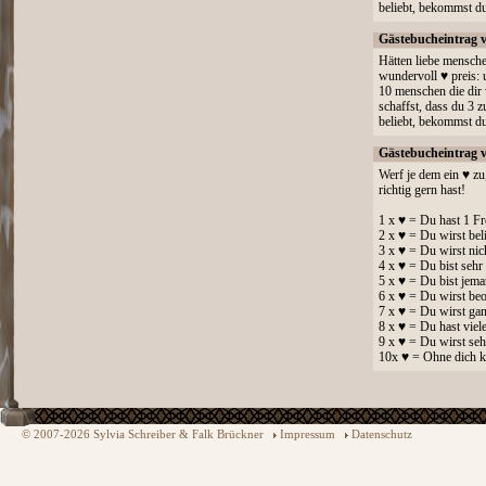
beliebt, bekommst du 
Gästebucheintrag 
Hätten liebe menschen
wundervoll ♥ preis:
10 menschen die dir 
schaffst, dass du 3
beliebt, bekommst du 
Gästebucheintrag 
Werf je dem ein ♥ zu
richtig gern hast!
1 x ♥ = Du hast 1 Fr
2 x ♥ = Du wirst bel
3 x ♥ = Du wirst nic
4 x ♥ = Du bist sehr 
5 x ♥ = Du bist jem
6 x ♥ = Du wirst beo
7 x ♥ = Du wirst gan
8 x ♥ = Du hast viel
9 x ♥ = Du wirst seh
10x ♥ = Ohne dich k
© 2007-2026 Sylvia Schreiber & Falk Brückner
Impressum
Datenschutz