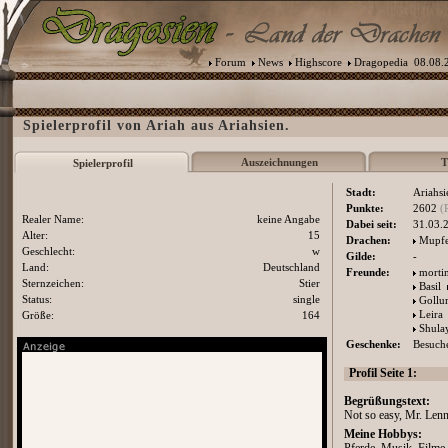
Forum
News
Highscore
Dragopedia
08.08.2
Spielerprofil von Ariah aus Ariahsien.
Auszeichnungen
T
Spielerprofil
Stadt:
Ariahsi
Punkte:
2602
(
Realer Name:
keine Angabe
Dabei seit:
31.03.
Alter:
15
Drachen:
Mupfe
Geschlecht:
w
Gilde:
-
Land:
Deutschland
Freunde:
morti
Sternzeichen:
Stier
Basil
Status:
single
Goll
Leira
Größe:
164
Shula
Geschenke:
Besuche
Profil Seite 1:
Begrüßungstext:
Not so easy, Mr. Lenn
Meine Hobbys: