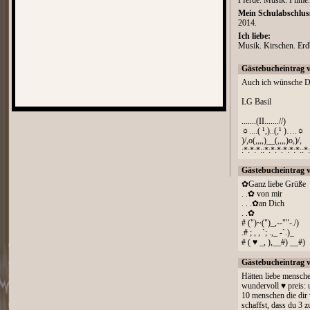
Pferde. Musik. Filme.
Mein Schulabschlus
2014.
Ich liebe:
Musik. Kirschen. Erdb
Gästebucheintrag 
Auch ich wünsche Di
LG Basil
.......(II.......//)
☼....( ¹,)..(,¹ )….☼
)/,o(,,,,)__(,,,,)o,)/,
:*:*:*::*:*:*:*:*:*::*
Gästebucheintrag 
✿Ganz liebe Grüße
. .✿ von mir
. . .✿an Dich
. .✿
# (")~(")_,--""-./)
.# ; , , `; .,_ -`.)_
# ( ♥ _, ),__#) __#)
Gästebucheintrag 
Hätten liebe menschen
wundervoll ♥ preis:
10 menschen die dir 
schaffst, dass du 3