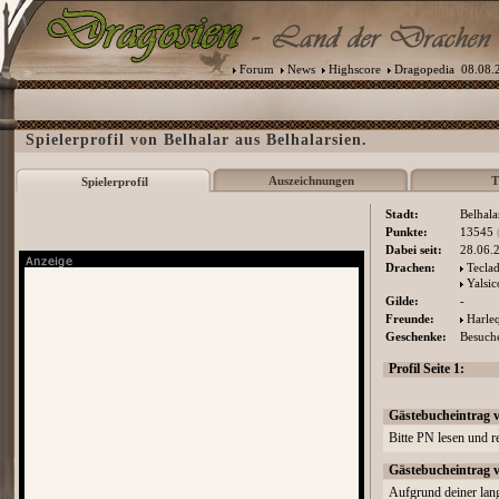
Forum
News
Highscore
Dragopedia
08.08.2
Spielerprofil von Belhalar aus Belhalarsien.
Auszeichnungen
T
Spielerprofil
Stadt:
Belhala
Punkte:
13545
Dabei seit:
28.06.
Drachen:
Tecla
Yalsic
Gilde:
-
Freunde:
Harle
Geschenke:
Besuche
Profil Seite 1:
Gästebucheintrag 
Bitte PN lesen und r
Gästebucheintrag 
Aufgrund deiner lang