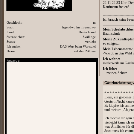
22.11 22:33 Uhr: Der_
Kaufmann freuen!
--------------------------
Ich brauch keine Freu
Geschlecht:
m
_________________
Stadt:
irgendwo im nirgendwo
Mein Schulabschlus
Land:
Deutschland
Baumschule
Sternzeichen:
Zwillinge
Meine Zukunftsplän
Status:
verliebt
so einiges...
Ich suche:
DAS Wort beim Wortspiel
Mein Lebensmotto:
Haare:
...auf den Zähnen
-Wie du in den Wald ru
Ich wohne:
mittlerweile im Gasth
Ich liebe:
... meinen Schatz
Gästebucheintrag 
* * * * * * * * * * *
Eieiei, ein goldenes E
Gestern Nacht kam e
Es klopfte leis an me
und meinte: „Ab jetzt 
Ich möchte dir gern 
vielleicht kann ich 
was Ähnliches für di
Jetzt muss ich erst