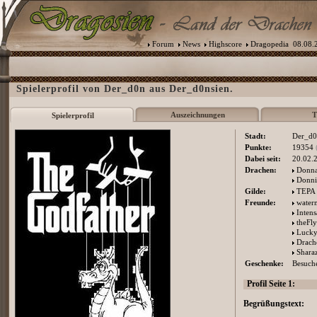
Forum
News
Highscore
Dragopedia
08.08.2
Spielerprofil von Der_d0n aus Der_d0nsien.
Auszeichnungen
T
Spielerprofil
Stadt:
Der_d0
Punkte:
19354
Dabei seit:
20.02.
Drachen:
Donn
Donni
Gilde:
TEPA
Freunde:
water
Intens
theFl
Lucky
Drach
Shara
Geschenke:
Besuche
Profil Seite 1:
Begrüßungstext: