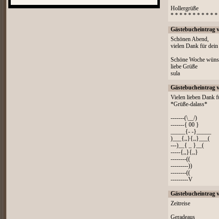
Hollergrüße
* * * * * * * * * * *
Gästebucheintrag 
Schönen Abend,
vielen Dank für dein
Schöne Woche wünsc
liebe Grüße
sula
Gästebucheintrag 
Vielen lieben Dank 
*Grüße-dalass*
-------(\__/)
-------{ 00 }
_____{- -}_____
)___{,,}{,,}___(
---)__{ _ }__(
-----{,,}{,,}
--------((
---------))
--------((
---------V
Gästebucheintrag 
Zeitreise
Geradeaus