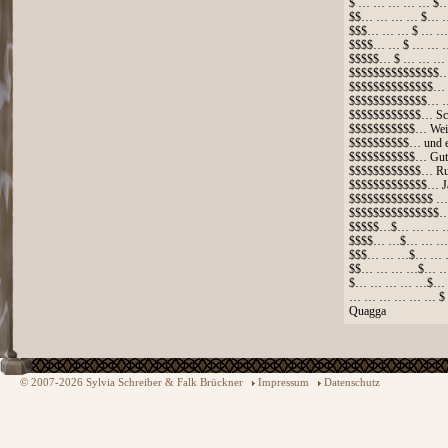
$ … … … … … $
$$… … … … $… 
$$$… … … $ … …
$$$$… … $ … … 
$$$$$… $ … … …
$$$$$$$$$$$$$$
$$$$$$$$$$$$$$
$$$$$$$$$$$$$…
$$$$$$$$$$$$… Sc
$$$$$$$$$$$… Weih
$$$$$$$$$$… und 
$$$$$$$$$$$… Gut
$$$$$$$$$$$$… Ru
$$$$$$$$$$$$$… J
$$$$$$$$$$$$$$
$$$$$$$$$$$$$$
$$$$$…$… … … 
$$$$… …$… … …
$$$… … …$… … 
$$… … … …$… …
$… … … … …$… 
… … … … … … $
Quagga
© 2007-2026 Sylvia Schreiber & Falk Brückner
Impressum
Datenschutz