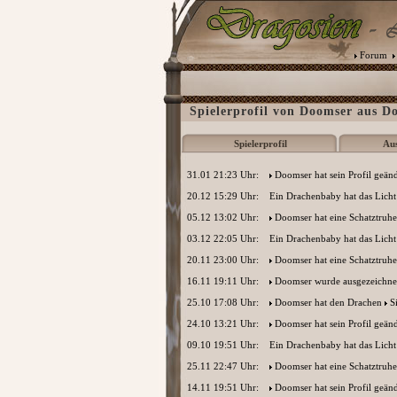
Forum
Spielerprofil von Doomser aus D
Spielerprofil
Au
31.01 21:23 Uhr:
Doomser
hat sein Profil geänd
20.12 15:29 Uhr:
Ein Drachenbaby hat das Licht
05.12 13:02 Uhr:
Doomser
hat eine Schatztruh
03.12 22:05 Uhr:
Ein Drachenbaby hat das Licht
20.11 23:00 Uhr:
Doomser
hat eine Schatztruh
16.11 19:11 Uhr:
Doomser
wurde ausgezeichnet 
25.10 17:08 Uhr:
Doomser
hat den Drachen
S
24.10 13:21 Uhr:
Doomser
hat sein Profil geänd
09.10 19:51 Uhr:
Ein Drachenbaby hat das Licht
25.11 22:47 Uhr:
Doomser
hat eine Schatztruh
14.11 19:51 Uhr:
Doomser
hat sein Profil geänd