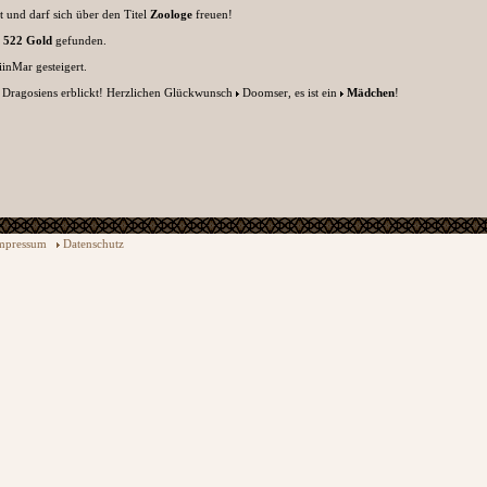
 und darf sich über den Titel
Zoologe
freuen!
t
522 Gold
gefunden.
iinMar
gesteigert.
 Dragosiens erblickt! Herzlichen Glückwunsch
Doomser
, es ist ein
Mädchen
!
mpressum
Datenschutz