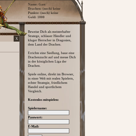
Name: Gast
Drachen: (noch) keine
Punkte: (noch) keine
Gold: 1800
Beweise Dich als meisterhafter
Stratege, schlauer Händler und
X
kluger Herrscher in Dragosien,
dem Land der Drachen.
Errichte eine Siedlung, baue eine
Drachenzucht auf und messe Dich
in der königlichen Liga der
Drachen.
Spiele online, direkt im Browser,
in einer Welt mit realen Spielern,
echter Strategie, friedlichem
Handel und sportlichem
Vergleich.
Kostenlos mitspielen:
Spielername:
Passwort:
E-Mail: