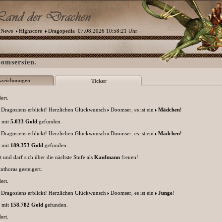
News
Highscore
Dragopedia
07.08.2026 10:58:21 Uhr
oomsersien.
szeichnungen
Ticker
ert.
 Dragosiens erblickt! Herzlichen Glückwunsch
Doomser
, es ist ein
Mädchen
!
e mit
5.033 Gold
gefunden.
 Dragosiens erblickt! Herzlichen Glückwunsch
Doomser
, es ist ein
Mädchen
!
e mit
189.353 Gold
gefunden.
und darf sich über die nächste Stufe als
Kaufmann
freuen!
inthoras
gesteigert.
ert.
 Dragosiens erblickt! Herzlichen Glückwunsch
Doomser
, es ist ein
Junge
!
e mit
158.782 Gold
gefunden.
ert.