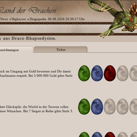
News
Highscore
Dragopedia
06.08.2026 20:39:17 Uhr
y aus Draco-Rhapsodysien.
Ticker
szeichnungen
hick im Umgang mit Gold bewiesen und Dir damit
 Kaufmanns erspielt. Bei 5.000.000 Gold gibts Stufe
hter Glückspilz: die Würfel in der Taverne rollen
nen Wünschen. Bei 7 Siegen in Reihe gibts Stufe 3.