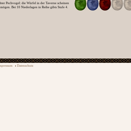
chter Pechvogel: die Würfel in der Taverne scheinen
 mögen. Bei 10 Niederlagen in Reihe gibts Stufe 4.
mpressum
Datenschutz