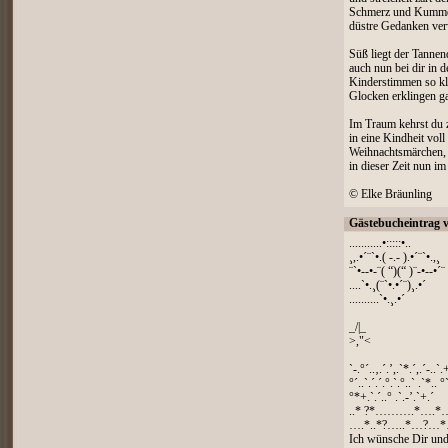
Schmerz und Kumme
düstre Gedanken ve
Süß liegt der Tannen
auch nun bei dir in d
Kinderstimmen so kl
Glocken erklingen g
Im Traum kehrst du 
in eine Kindheit voll
Weihnachtsmärchen,
in dieser Zeit nun im
© Elke Bräunling
Gästebucheintrag 
...........•:::::•..
¸,.•´¨`•.( -.- ).•´¨`•.,¸
¨`•--•-¨( “)(“ )¨-•--•´¨
....`•.¸(¨`•.•´¨)¸.•´
..........`•.¸.•´
_/|_
>,"<
`-.°´..‚.´.’,.`*.´,.´-..`.
°´..`.´.´.°.`.°..` .`*.. °`
°*+.`.´..° .`.-’.`+.´
..* ?*……….*….*
….*..*?…..*…?…*
Ich wünsche Dir und