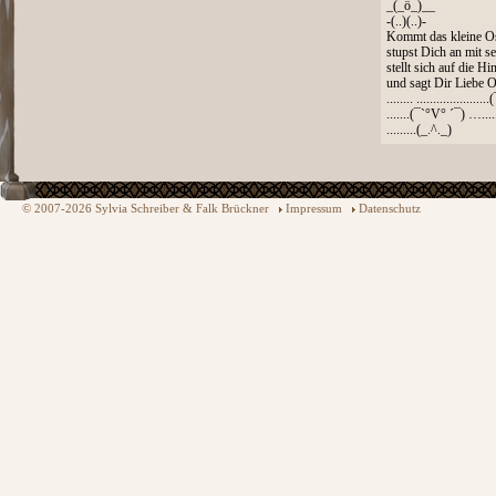
_(_ö_)__
-(..)(..)-
Kommt das kleine Os
stupst Dich an mit 
stellt sich auf die Hi
und sagt Dir Liebe 
........ ...................
.......(¯`°V° ´¯) …....
.........(_.^._)
© 2007-2026 Sylvia Schreiber & Falk Brückner
Impressum
Datenschutz