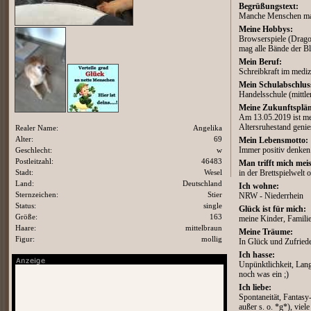
Begrüßungstext:
Manche Menschen mach
Meine Hobbys:
Browserspiele (Dragos
mag alle Bände der Bl
Mein Beruf:
Schreibkraft im mediz
Mein Schulabschlus
Handelsschule (mittle
Meine Zukunftsplän
Am 13.05.2019 ist mei
Altersruhestand geni
Realer Name:
Angelika
Alter:
69
Mein Lebensmotto:
Geschlecht:
w
Immer positiv denken
Postleitzahl:
46483
Man trifft mich meis
Stadt:
Wesel
in der Brettspielwelt 
Land:
Deutschland
Ich wohne:
Sternzeichen:
Stier
NRW - Niederrhein
Status:
single
Glück ist für mich:
Größe:
163
meine Kinder, Famili
Haare:
mittelbraun
Meine Träume:
Figur:
mollig
In Glück und Zufriede
Ich hasse:
Unpünktlichkeit, Langw
noch was ein ;)
Ich liebe:
Spontaneität, Fantas
außer s. o. *g*), vie