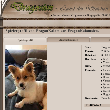
Forum
News
Highscore
Dragopedia
06.08.2
Spielerprofil von EragonKalom aus EragonKalomsien.
Auszeichnungen
T
Spielerprofil
Stadt:
Eragon
Punkte:
20605
Dabei seit:
30.08.
Drachen:
Brigo
Xhexa
Gilde:
SHIN
Freunde:
Letici
Zephy
Horu
Vanne
Becca
Spun
Wächt
Higgi
Geschenke:
Besuche
Profil Seite 1: