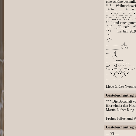
eine schöne besinnli
*..?.....Weihnachtsz
..* ?*……….*….*
….*..*?…..*…?…*
`-.°´..‚.´.’,.`*.´, .´-..`
°´..`. und einen guten
.´.+`.´,.,.`Rutsch.´..*’.
°*+.`.´..ins Jahr 2026
_/|_
>,"<
................._/|_
...... ..........>,"<
......._/|_
......>,"<
...........•:::::•..
¸,.•´¨`•.( -.- ).•´¨`•.,¸
¨`•--•-¨( “)(“ )¨-•--•´¨
....`•.¸(¨`•.•´¨)¸.•´
..........`•.¸.•´.
Liebe Grüße Yvonne
Gästebucheintrag 
*** Die Botschaft vo
überwindet den Hass 
Martin Luther King
Frohes Julfest und
Gästebucheintrag 
__/)/)___