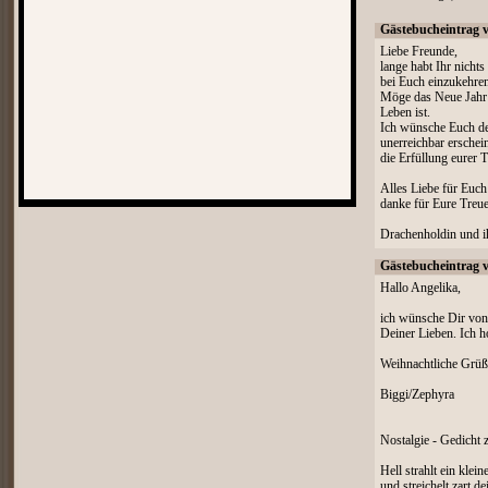
Gästebucheintrag 
Liebe Freunde,
lange habt Ihr nichts
bei Euch einzukehre
Möge das Neue Jahr 
Leben ist.
Ich wünsche Euch de
unerreichbar erschei
die Erfüllung eurer 
Alles Liebe für Euch
danke für Eure Treue
Drachenholdin und i
Gästebucheintrag 
Hallo Angelika,
ich wünsche Dir von 
Deiner Lieben. Ich ho
Weihnachtliche Grüß
Biggi/Zephyra
Nostalgie - Gedicht 
Hell strahlt ein klein
und streichelt zart de