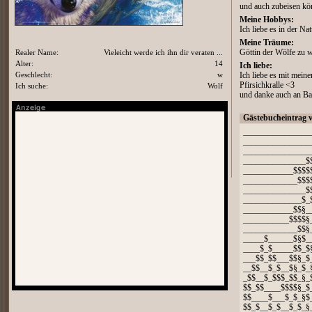
und auch zubeisen k
Meine Hobbys:
Ich liebe es in der Nat
Meine Träume:
Realer Name:
Vieleicht werde ich ihn dir veraten ...
Göttin der Wölfe zu 
Alter:
14
Ich liebe:
Geschlecht:
w
Ich liebe es mit mein
Pfirsichkralle <3
Ich suche:
Wolf
und danke auch an Bas
Gästebucheintrag 
________________
________________
________________
_______________$
____________$$$$
_____________$$$
_______________$
______________$_
____________$$§_
___________$$$$§
_____________$$§
_____$______$§$_
____$_$_____$$_$
___$$_$$___$$§_$
__$$__$_$__$§_$_
_$$__$_$$$_$$_§_
$$_$$____$$$$§_$
$$____$___$_$_§$
$$_$__$_$__$_$_§