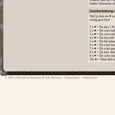
schaffst, dass du 3
beliebt, bekommst du 
Gästebucheintrag 
Werf je dem ein ♥ zu
richtig gern hast!
1 x ♥ = Du hast 1 Fr
2 x ♥ = Du wirst bel
3 x ♥ = Du wirst nic
4 x ♥ = Du bist sehr 
5 x ♥ = Du bist jem
6 x ♥ = Du wirst beo
7 x ♥ = Du wirst gan
8 x ♥ = Du hast viel
9 x ♥ = Du wirst seh
10x ♥ = Ohne dich k
© 2007-2026 Sylvia Schreiber & Falk Brückner
Impressum
Datenschutz