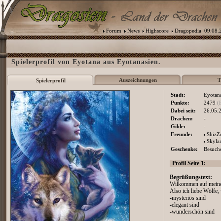
Forum
News
Highscore
Dragopedia
09.08.2
Spielerprofil von Eyotana aus Eyotanasien.
Auszeichnungen
T
Spielerprofil
Stadt:
Eyotan
Punkte:
2479
(
Dabei seit:
26.05.
Drachen:
-
Gilde:
-
Freunde:
ShizZ
Skyla
Geschenke:
Besuche
Profil Seite 1:
Begrüßungstext:
Wilkommen auf meinem
Also ich liebe Wölfe, 
-mysteriös sind
-elegant sind
-wunderschön sind