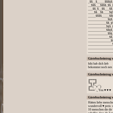
_$$__$_____$$$§$
__$$$___$$$$_$$_
___$$_$__$$___$$
____$$__$$____$§
_____$$$$_____$$
_____________$§$
____________$$_§
____________$§$_
____________$$§$
_____________$$§
______________$$
_______________$
________________
________________
________________
Gästebucheintrag 
hihi hab dich lieb
bekommst noch nen k
Gästebucheintrag 
╔══╗
╚╗╔╝
╔╝(¯`v´¯)
╚══`.¸ You ♥ ♥ ♥
Gästebucheintrag 
Hätten liebe menschen
wundervoll ♥ preis:
10 menschen die dir 