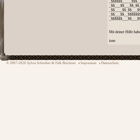
_$$$$$$_____$$$_
_$$___$$___$$_$$
_$$____$$_$$___$
_$$___$$__$$$$$$
_$$$$$$___$$___$
Mit deiner Hilfe ha
ione
© 2007-2026 Sylvia Schreiber & Falk Brückner
Impressum
Datenschutz