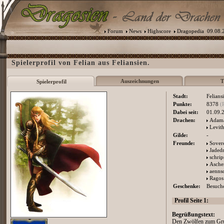
Forum
News
Highscore
Dragopedia
09.08.2
Spielerprofil von Felian aus Feliansien.
Auszeichnungen
T
Spielerprofil
Stadt:
Felians
Punkte:
8378
(
Dabei seit:
01.09.
Drachen:
Adam
Levith
Gilde:
-
Freunde:
Sover
Jaded
schrip
Asche
aenns
Ragos
Geschenke:
Besuche
Profil Seite 1:
Begrüßungstext:
Den Zwölfen zum Gr