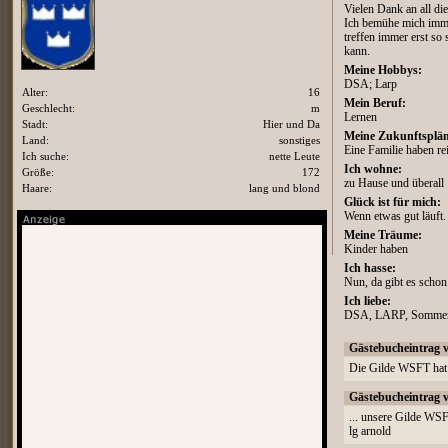
Vielen Dank an all di
Ich bemühe mich imme
treffen immer erst so 
kann.
Meine Hobbys:
DSA; Larp
Alter:
16
Mein Beruf:
Geschlecht:
m
Lernen
Stadt:
Hier und Da
Meine Zukunftsplän
Land:
sonstiges
Eine Familie haben re
Ich suche:
nette Leute
Ich wohne:
Größe:
172
zu Hause und überall
Haare:
lang und blond
Glück ist für mich:
Wenn etwas gut läuft.
Meine Träume:
Kinder haben
Ich hasse:
Nun, da gibt es schon 
Ich liebe:
DSA, LARP, Sommer, 
Gästebucheintrag 
Die Gilde WSFT h
Gästebucheintrag 
... unsere Gilde WSFT
lg arnold