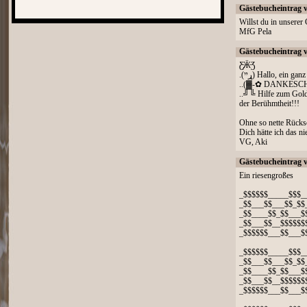
Gästebucheintrag 
Willst du in unserer
MfG Pela
Gästebucheintrag 
Ƹ̵̡Ӝ̵Ʒ
.(ړײ) Hallo, ein gan
..(▓-✿ DANKESCH
..╝╚ Hilfe zum Gol
der Berühmtheit!!!
Ohne so nette Rücks
Dich hätte ich das ni
VG, Aki
Gästebucheintrag 
Ein riesengroßes
_$$$$$$_____$$$_
_$$___$$___$$_$$
_$$____$$_$$___$
_$$___$$__$$$$$$
_$$$$$$___$$___$
_$$$$$$_____$$$_
_$$___$$___$$_$$
_$$____$$_$$___$
_$$___$$__$$$$$$
_$$$$$$___$$___$