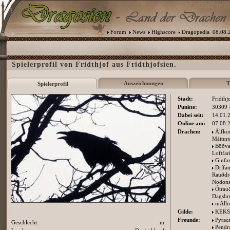
Forum
News
Highscore
Dragopedia
08.08.2
Spielerprofil von Fridthjof aus Fridthjofsien.
Auszeichnungen
T
Spielerprofil
Stadt:
Fridthj
Punkte:
30309
Dabei seit:
14.01.
Online am:
07.08.
Drachen:
Álfko
Mátturs
Böðva
Loftfar
Ginfa
Drífa
Rauðdr
Nodons
Ótrau
Dagsbrú
mAllr
Gilde:
KEKS
Freunde:
Pyrac
Geschlecht:
m
Pendr