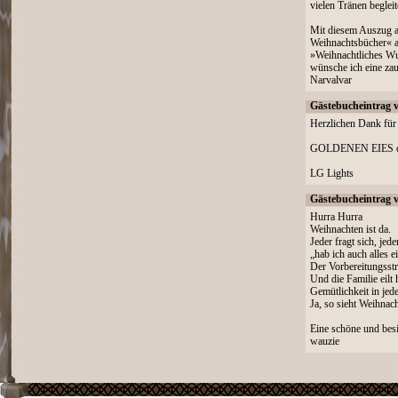
vielen Tränen begleit
Mit diesem Auszug au
Weihnachtsbücher« 
»Weihnachtliches W
wünsche ich eine zau
Narvalvar
Gästebucheintrag 
Herzlichen Dank für 
GOLDENEN EIES de
LG Lights
Gästebucheintrag 
Hurra Hurra
Weihnachten ist da.
Jeder fragt sich, jede
„hab ich auch alles e
Der Vorbereitungsstr
Und die Familie eilt 
Gemütlichkeit in je
Ja, so sieht Weihnach
Eine schöne und bes
wauzie