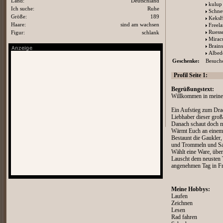
Land:
Deutschland
kulup
Ich suche:
Ruhe
Schnet
Größe:
189
KeksH
Haare:
sind am wachsen
Freela
Ruesse
Figur:
schlank
Mirac
Brain
Albed
Geschenke:
Besuche
Profil Seite 1:
Begrüßungstext:
Willkommen in meinem
Ein Aufstieg zum Drac
Liebhaber dieser großa
Danach schaut doch ma
Wärmt Euch an einem 
Bestaunt die Gaukler,
und Trommeln und Sac
Wählt eine Ware, über
Lauscht dem neusten 
angenehmen Tag in Fr
Meine Hobbys:
Laufen
Zeichnen
Lesen
Rad fahren