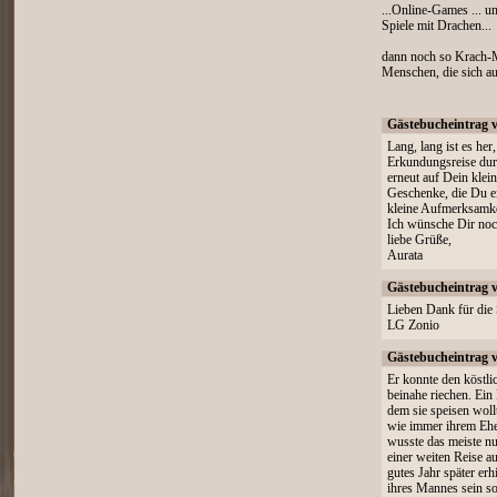
...Online-Games ... u
Spiele mit Drachen...
dann noch so Krach-M
Menschen, die sich au
Gästebucheintrag 
Lang, lang ist es her
Erkundungsreise durc
erneut auf Dein klei
Geschenke, die Du ein
kleine Aufmerksamke
Ich wünsche Dir noc
liebe Grüße,
Aurata
Gästebucheintrag 
Lieben Dank für die 
LG Zonio
Gästebucheintrag 
Er konnte den köstli
beinahe riechen. Ei
dem sie speisen wol
wie immer ihrem Eheg
wusste das meiste nu
einer weiten Reise a
gutes Jahr später erh
ihres Mannes sein so