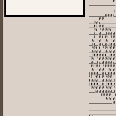
_______________§§
_________________
_________________
________________§
__________§§§§§§_
______§§§§_______
___§§§§__________
___§§_§§§§_______
___§§__§§§§§§§___
___§__§§___§§§§§§
___§__§§§_§§__§§§
__§§_§§§__§§__§§§
__§§__§§§_§§_§§§§
__§§§_§__§§§_§§§§
__§§§§§§__§§_§§§§
__§§§§§§§§§__§§§§
_§§__§§§§§§§§§§§§
_§§__§§_§§§§§§§§_
_§§_§§§__§§§§§§§§
_§§__§§§§§__§§§§§
§§§§§§__§§§_§§§§§
§§__§§§_§§_§§§§__
§§§§§§__§§_§§§§_§
§§§§§§__§§_§§§§_§
_§§§§§§§§§_§§§§_§
____§§§§§§§§§§§_§
_______ §§§§§§§__
___________§§§§§§
_______________§§
_________________
_________________
_________________