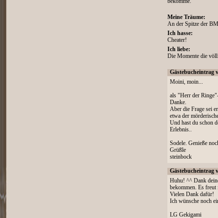
bekomme.
Meine Träume:
An der Spitze der BM
Ich hasse:
Cheater!
Ich liebe:
Die Momente die völli
Gästebucheintrag 
Moini, moin...
als "Herr der Ringe"
Danke.
Aber die Frage sei er
etwa der mörderis
Und hast du schon de
Erlebnis..
Sodele. Genieße noc
Grüßle
steinbock
Gästebucheintrag 
Huhu! ^^ Dank deiner
bekommen. Es freut m
Vielen Dank dafür!
Ich wünsche noch e
LG Gekigami