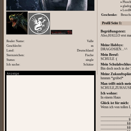
Plusc
gladr
LordK
Geschenke:
Besuche
Profil Seite 1:
Begrüßungstext:
Also,HALLO erst ma
Realer Name:
Valle
Meine Hobbys:
Geschlecht:
m
DRAGOSIEN...^^
Land:
Deutschland
Mein Beruf:
Sternzeichen:
Fische
SCHULE :(
Status:
single
Mein Schulabschlus
Ich suche:
Schätze
Bin doch noch in de
Meine Zukunftsplän
hmmm *grübel*
Man trifft mich meis
SCHULE,ZUHAUSE.
Ich wohne:
In einem Haus
Glück ist für mich:
Wenn ich von tollen L
_________________
________________§
_______________§§
_______________§§