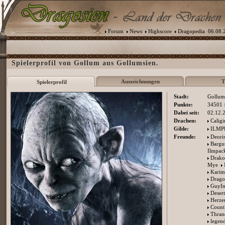
Forum
News
Highscore
Dragopedia
06.08.2
Spielerprofil von Gollum aus Gollumsien.
Auszeichnungen
T
Spielerprofil
Stadt:
Gollum
Punkte:
34501
Dabei seit:
02.12.
Drachen:
Calig
Gilde:
ILMP
Freunde:
Deori
Bargu
Ilmpac
Drako
Mye
Karim
Drago
GuyIn
Deser
Herze
Count
Thran
legen