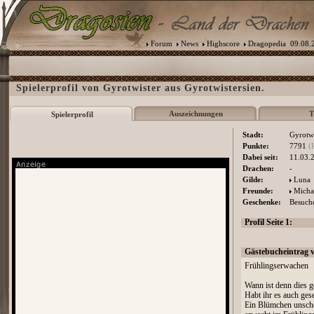
Forum
News
Highscore
Dragopedia
09.08.2
Spielerprofil von Gyrotwister aus Gyrotwistersien.
Auszeichnungen
T
Spielerprofil
Stadt:
Gyrotwi
Punkte:
7791
(
Dabei seit:
11.03.
Drachen:
-
Gilde:
Luna
Freunde:
Micha
Geschenke:
Besuche
Profil Seite 1:
Gästebucheintrag 
Frühlingserwachen
Wann ist denn dies 
Habt ihr es auch ges
Ein Blümchen unsche