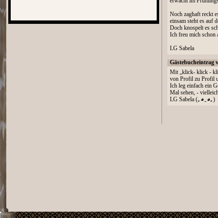
erwacht im Frühling
Noch zaghaft reckt 
einsam steht es auf 
Doch knospelt es sc
Ich freu mich schon 
LG Sabela
Gästebucheintrag 
Mit „klick- klick - k
von Profil zu Profil 
Ich leg einfach ein G
Mal sehen, - viellei
LG Sabela (｡◕‿◕｡)