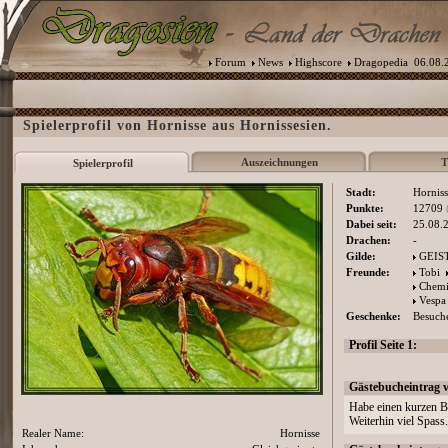
Forum
News
Highscore
Dragopedia
06.08.2
Spielerprofil von Hornisse aus Hornissesien.
Auszeichnungen
T
Spielerprofil
Stadt:
Horniss
Punkte:
12709
Dabei seit:
25.08.
Drachen:
-
Gilde:
GEIS
Freunde:
Tobi
Chemi
Vespa
Geschenke:
Besuche
Profil Seite 1:
Gästebucheintrag 
Habe einen kurzen B
Weiterhin viel Spass
Realer Name:
Hornisse