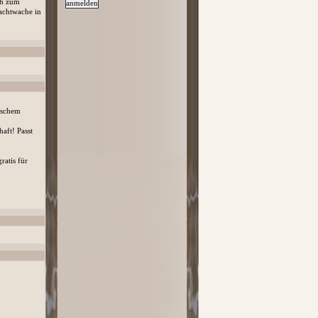
ch zum
achtwache in
ischem
aft! Passt
ratis für