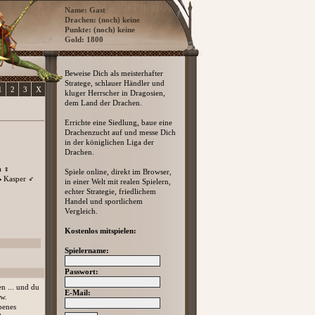
Name: Gast
Drachen: (noch) keine
Punkte: (noch) keine
Gold: 1800
Beweise Dich als meisterhafter
Stratege, schlauer Händler und
1
2
3
X
kluger Herrscher in Dragosien,
dem Land der Drachen.
Errichte eine Siedlung, baue eine
Drachenzucht auf und messe Dich
in der königlichen Liga der
Drachen.
a
♀
Spiele online, direkt im Browser,
Kasper
♂
in einer Welt mit realen Spielern,
echter Strategie, friedlichem
Handel und sportlichem
Vergleich.
Kostenlos mitspielen:
Spielername:
Passwort:
n ... und du
E-Mail:
zw.
benes