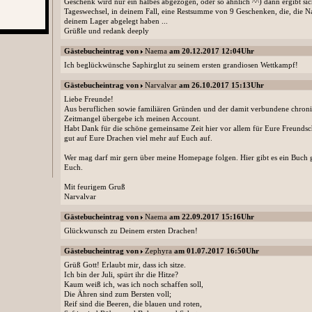
Geschenk wird nur éin halbes abgezogen, oder so ähnlich ^^) dann ergibt si
Tageswechsel, in deinem Fall, eine Restsumme von 9 Geschenken, die, die N
deinem Lager abgelegt haben ...
Grüßle und redank deeply
Gästebucheintrag von
Naema
am 20.12.2017 12:04Uhr
Ich beglückwünsche Saphirglut zu seinem ersten grandiosen Wettkampf!
Gästebucheintrag von
Narvalvar
am 26.10.2017 15:13Uhr
Liebe Freunde!
Aus beruflichen sowie familiären Gründen und der damit verbundene chron
Zeitmangel übergebe ich meinen Account.
Habt Dank für die schöne gemeinsame Zeit hier vor allem für Eure Freundsch
gut auf Eure Drachen viel mehr auf Euch auf.
Wer mag darf mir gern über meine Homepage folgen. Hier gibt es ein Buch g
Euch.
Mit feurigem Gruß
Narvalvar
Gästebucheintrag von
Naema
am 22.09.2017 15:16Uhr
Glückwunsch zu Deinem ersten Drachen!
Gästebucheintrag von
Zephyra
am 01.07.2017 16:50Uhr
Grüß Gott! Erlaubt mir, dass ich sitze.
Ich bin der Juli, spürt ihr die Hitze?
Kaum weiß ich, was ich noch schaffen soll,
Die Ähren sind zum Bersten voll;
Reif sind die Beeren, die blauen und roten,