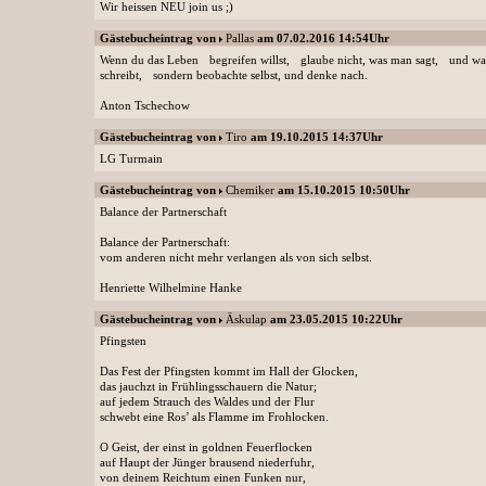
Wir heissen NEU join us ;)
Gästebucheintrag von
Pallas
am 07.02.2016 14:54Uhr
Wenn du das Leben begreifen willst, glaube nicht, was man sagt, und w
schreibt, sondern beobachte selbst, und denke nach.
Anton Tschechow
Gästebucheintrag von
Tiro
am 19.10.2015 14:37Uhr
LG Turmain
Gästebucheintrag von
Chemiker
am 15.10.2015 10:50Uhr
Balance der Partnerschaft
Balance der Partnerschaft:
vom anderen nicht mehr verlangen als von sich selbst.
Henriette Wilhelmine Hanke
Gästebucheintrag von
Äskulap
am 23.05.2015 10:22Uhr
Pfingsten
Das Fest der Pfingsten kommt im Hall der Glocken,
das jauchzt in Frühlingsschauern die Natur;
auf jedem Strauch des Waldes und der Flur
schwebt eine Ros’ als Flamme im Frohlocken.
O Geist, der einst in goldnen Feuerflocken
auf Haupt der Jünger brausend niederfuhr,
von deinem Reichtum einen Funken nur,