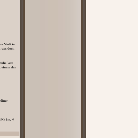
e Stadt in
du uns doch
lie lässt
t einem das
diger
ERS (m, 4