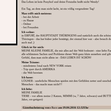
Das Leben ist kein Ponyhof und deine Freundin heißt nicht Wendy!
Ein Tag, an dem man nicht lacht, ist ein völlig vergeudeter Tag!
Man trifft mich meistens:
- bei der Arbeit
- zu Hause
- Online
- bei Freunden
Ich wohne:
in ERFURT, der HAUPTSTADT THÜRINGENS und natürlich auch die schönst
Thüringen - das hat bisher jeder bestätigt, der einmal hier war - also besuch 
auch mal ;)
Glück ist für mich:
MEINE KLEINE FAMILIE, die mir alles auf der Welt bedeutet - eine liebe Fami
alle schlimmen Sachen und Probleme dieser Welt ganz klein aussehen und gib
Gefühl, dass man nicht allein ist - DAS LEBEN IST SCHÖN!
Meine Träume:
- mindestens 1mal nach NEW YORK reisen
- Trip quer durch AMERIKA
- die Welt bereisen
Ich hasse:
LÜGNER - unehrliche Menschen spielen mit den Gefühlen netter und unschul
Menschen - das macht man nicht!!!
Ich liebe:
MEINE FAMILIE
TIERE - vor allem meine 2 Katzen, MIMMI (w, 7 Jahre, schwarz) und BUTT
Jahre, rot-getigert)
Gästebucheintrag von
Ruco
am 19.04.2016 12:32Uhr