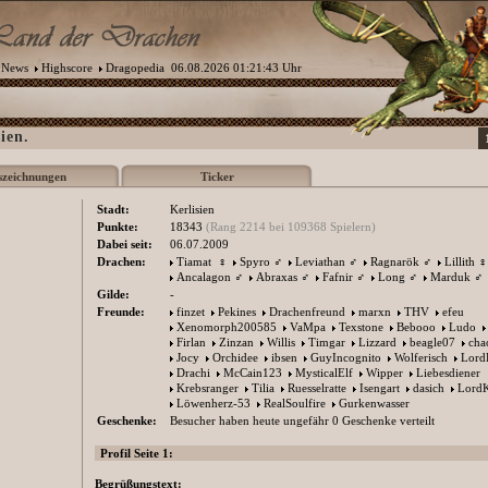
News
Highscore
Dragopedia
06.08.2026 01:21:43 Uhr
ien.
szeichnungen
Ticker
Stadt:
Kerlisien
Punkte:
18343
(Rang 2214 bei 109368 Spielern)
Dabei seit:
06.07.2009
Drachen:
Tiamat
♀
Spyro
♂
Leviathan
♂
Ragnarök
♂
Lillith
♀
Ancalagon
♂
Abraxas
♂
Fafnir
♂
Long
♂
Marduk
♂
Gilde:
-
Freunde:
finzet
Pekines
Drachenfreund
marxn
THV
efeu
Xenomorph200585
VaMpa
Texstone
Bebooo
Ludo
Firlan
Zinzan
Willis
Timgar
Lizzard
beagle07
cha
Jocy
Orchidee
ibsen
GuyIncognito
Wolferisch
Lord
Drachi
McCain123
MysticalElf
Wipper
Liebesdiener
Krebsranger
Tilia
Ruesselratte
Isengart
dasich
Lord
Löwenherz-53
RealSoulfire
Gurkenwasser
Geschenke:
Besucher haben heute ungefähr 0 Geschenke verteilt
Profil Seite 1:
Begrüßungstext: