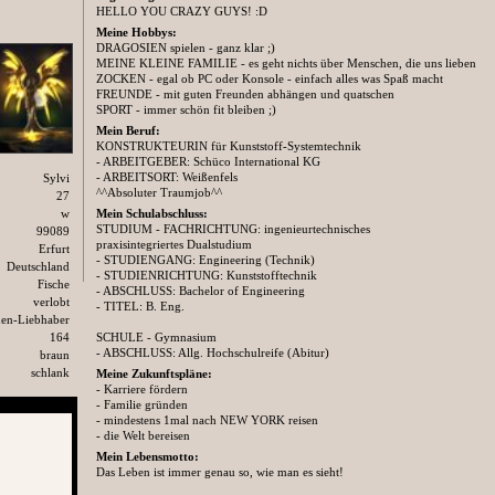
HELLO YOU CRAZY GUYS! :D
Meine Hobbys:
DRAGOSIEN spielen - ganz klar ;)
MEINE KLEINE FAMILIE - es geht nichts über Menschen, die uns lieben
ZOCKEN - egal ob PC oder Konsole - einfach alles was Spaß macht
FREUNDE - mit guten Freunden abhängen und quatschen
SPORT - immer schön fit bleiben ;)
Mein Beruf:
KONSTRUKTEURIN für Kunststoff-Systemtechnik
- ARBEITGEBER: Schüco International KG
- ARBEITSORT: Weißenfels
Sylvi
^^Absoluter Traumjob^^
27
w
Mein Schulabschluss:
STUDIUM - FACHRICHTUNG: ingenieurtechnisches
99089
praxisintegriertes Dualstudium
Erfurt
- STUDIENGANG: Engineering (Technik)
Deutschland
- STUDIENRICHTUNG: Kunststofftechnik
Fische
- ABSCHLUSS: Bachelor of Engineering
verlobt
- TITEL: B. Eng.
hen-Liebhaber
164
SCHULE - Gymnasium
- ABSCHLUSS: Allg. Hochschulreife (Abitur)
braun
schlank
Meine Zukunftspläne:
- Karriere fördern
- Familie gründen
- mindestens 1mal nach NEW YORK reisen
- die Welt bereisen
Mein Lebensmotto:
Das Leben ist immer genau so, wie man es sieht!