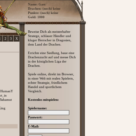
Name: Gast
Drachen: (noch) keine
Punkte: (noch) keine
Gold: 1800
Beweise Dich als meisterhafter
Stratege, schlauer Händler und
1
2
3
X
kluger Herrscher in Dragosien,
dem Land der Drachen.
Errichte eine Siedlung, baue eine
Drachenzucht auf und messe Dich
in der königlichen Liga der
Drachen.
Spiele online, direkt im Browser,
in einer Welt mit realen Spielern,
echter Strategie, friedlichem
Handel und sportlichem
HumanY
Vergleich.
ot_in
Bahamut
Kostenlos mitspielen:
King
Spielername:
Passwort:
E-Mail: