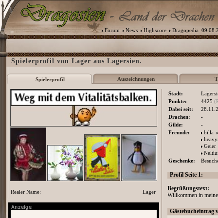
Forum
News
Highscore
Dragopedia
09.08.2
Spielerprofil von Lager aus Lagersien.
Auszeichnungen
T
Spielerprofil
Stadt:
Lagersi
Punkte:
4425
(
Dabei seit:
28.11.
Drachen:
-
Gilde:
-
Freunde:
billa
heavy
Geier
Nelti
Geschenke:
Besuche
Profil Seite 1:
Begrüßungstext:
Realer Name:
Lager
Willkommen in meine
Gästebucheintrag 