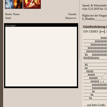
Speed- & Wirtschafts
vom 12.6.2010 bis 12
Realer Name:
Claudia
Highscore der Siegp
Stadt:
Hannover
6_Maditha________
Gästebucheintrag 
EIN LIEBES ╠═╣ A
____________$$$$
________$$$$$$$$
_____$$$$$$$$$$$
___$$$$$$$$$$$$$
__$$$$$$$$$$$$$$
_$$___$$$$$$$$$$
$$$$$$$$$$$_____
________________
_$$_____________
_$$_____________
__$$$$$_________
___$$$$$_____,.-’’.``.
____$$$$$$__./../._..._
_____$$$$$$_(..(__◕_
______$$$$$$$$$$
______$$$$$$$$$$
______$$________
_____$$_________
____$$__________
… und liebe Grüße.