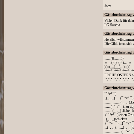
Jocy
Gästebucheintrag 
Vielen Dank für dei
LG Sascha
Gästebucheintrag 
Herzlich wilkommen
Die Gilde freut sich 
Gästebucheintrag 
.......(II.......//)
☼....( ¹,)..(,¹ )….☼
)/,o(,,,,)__(,,,,)o,)/,
:*:*:*::*:*:*:*:*:*::*
FROHE OSTERN wü
:*:*:*::*:*:*:*:*:*::
Gästebucheintrag 
¯`°v°´¯)
.,(_. ._)......(¯`°v°´
................. ( _. ._
.......(¯`°v°´¯)..zu ti
.........(_. ._) .liebe
.(¯`°v°´¯).einen Gru
..(_. ._)schicken
.(¯`°v°´¯)....(¯`°v°´
...(_. ._)........(_. . 
...................(¯`°v°