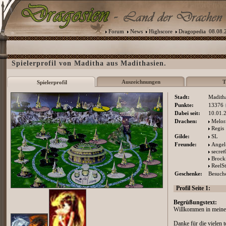
Forum
News
Highscore
Dragopedia
08.08.2
Spielerprofil von Maditha aus Madithasien.
Auszeichnungen
T
Spielerprofil
Stadt:
Madith
Punkte:
13376
Dabei seit:
10.01.
Drachen:
Melor
Regis
Gilde:
SL
Freunde:
Angel
secret
Brock
ReelS
Geschenke:
Besuche
Profil Seite 1:
Begrüßungstext:
Willkommen in meine
Danke für die vielen 