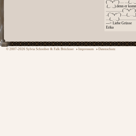
(¯`°v°´¯) .... ....(_. 
.(_. ._).denn er kom
..................(¯`°v°
..(¯`°v°´¯) .....(_ . .
....(_ . ._)..................
---> Liebe Grüsse
Erika
© 2007-2026 Sylvia Schreiber & Falk Brückner
Impressum
Datenschutz