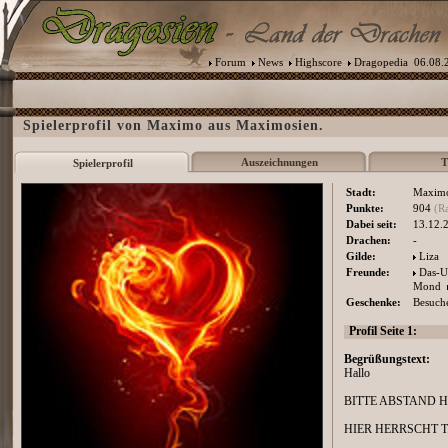
Forum
News
Highscore
Dragopedia
06.08.2
Spielerprofil von Maximo aus Maximosien.
Auszeichnungen
T
Spielerprofil
Stadt:
Maximo
Punkte:
904
(R
Dabei seit:
13.12.
Drachen:
-
Gilde:
Liza
Freunde:
Das-U
Mond
Geschenke:
Besuche
Profil Seite 1:
Begrüßungstext:
Hallo
BITTE ABSTAND 
HIER HERRSCHT 