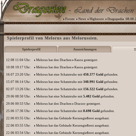
Forum
News
Highscore
Dragopedia
08.08.2
Spielerprofil von Melorus aus Melorussien.
Spielerprofil
Auszeichnungen
T
12.08 11:04 Uhr:
Melorus
hat den Drachen
Kaora
gesteigert.
10.08 19:17 Uhr:
Melorus
hat den Drachen
Kaora
gesteigert.
16.07 23:20 Uhr:
Melorus
hat eine Schatztruhe mit
450.377 Gold
gefunden.
15.07 06:14 Uhr:
Melorus
hat eine Schatztruhe mit
340.991 Gold
gefunden.
02.07 13:26 Uhr:
Melorus
hat eine Schatztruhe mit
156.322 Gold
gefunden.
29.06 08:50 Uhr:
Melorus
hat eine Schatztruhe mit
5.482 Gold
gefunden.
29.06 00:53 Uhr:
Melorus
hat den Drachen
Draczor
gesteigert.
25.06 17:36 Uhr:
Melorus
hat eine Schatztruhe mit
8.698 Gold
gefunden.
22.06 03:55 Uhr:
Melorus
hat das Gebäude Kerzengießerei ausgebaut.
22.06 03:55 Uhr:
Melorus
hat das Gebäude Kerzengießerei ausgebaut.
22.06 03:54 Uhr:
Melorus
hat das Gebäude Kerzengießerei ausgebaut.