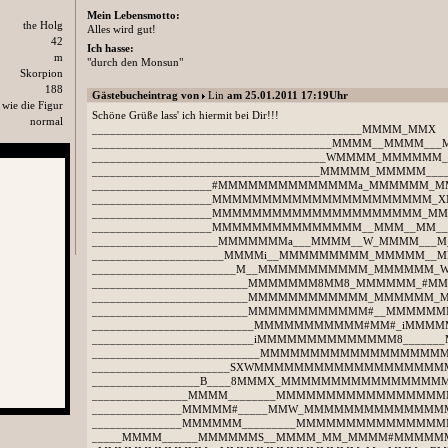
Mein Lebensmotto:
the Holg
Alles wird gut!
42
Ich hasse:
m
"durch den Monsun"
Skorpion
188
Gästebucheintrag von
Lin
am 25.01.2011 17:19Uhr
wie die Figur
Schöne Grüße lass' ich hiermit bei Dir!!!
normal
_____________________________________________MMMM_MMX
________________________________________MMMM__MMMM
_______________________________________WMMMM_MM
______________________________________MMMMM_MMMM
____________________#MMMMMMMMMMMMMMa_MMMMMM
____________________MMMMMMMMMMMMMMMMMMMMMM_
____________________MMMMMMMMMMMMMMMMMMMMM_
____________________MMMMMMMMMMMMMMM__MMM__MM__
_____________________MMMMMMMa___MMMM__W_MMMM__
______________________MMMMi__MMMMMMMMM_MMMMM
________________________M__MMMMMMMMMMM_MMMMM
__________________________MMMMMMM8MM8_MMMMM
__________________________MMMMMMMMMMMM_MMM
__________________________MMMMMMMMMMMM#__MMMM
___________________________MMMMMMMMMMM#MM#_i
___________________________iMMMMMMMMMMMMMM8___
____________________________MMMMMMMMMMMMMMMMM
_______________________SXWMMMMMMMMMMMMMMMMMMM
__________________B____8MMMX_MMMMMMMMMMMMMM
________________MMMM________MMMMMMMMMMMMMM
_______________MMMMM#_____MMW_MMMMMMMMMMM
_______________MMMMMM_________MMMMMMMMMMMM
_____MMMM______MMMMMMS__MMMM_MM_MMMM#MMM