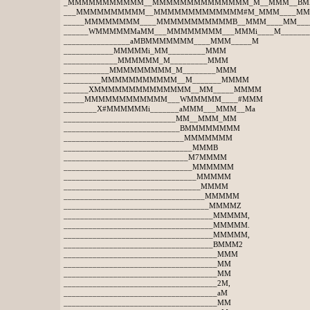
_MMMMMMMMMMM__MMMMMMMMMMMMMM_M__MMM__B
___MMMMMMMMMM__MMMMMMMMMMMMM#M_MMM____MM
_____MMMMMMMM____MMMMMMMMMMMB__MMM____MM__
______WMMMMMMaMM___MMMMMMMM___MMMi____M______
________________aMBMMMMMMM____MMM_____M
____________MMMMMi_MM_________MMM
_____________MMMMMM_M_________MMM
___________MMMMMMMMM_M________MMM
_________MMMMMMMMMMM__M_______MMMM
______XMMMMMMMMMMMMMM__MM_____MMMM
_____MMMMMMMMMMMM___WMMMMM____#MMM
________X#MMMMMMi_______aMMM___MMM__Ma
___________________________MM__MMM_MM
____________________________BMMMMMMMM
_____________________________MMMMMMM
_______________________________MMMB
______________________________M7MMMM
_______________________________MMMMMM
________________________________MMMMM
_________________________________MMMM
__________________________________MMMMM
___________________________________MMMMZ
____________________________________MMMMM,
____________________________________MMMMM.
____________________________________MMMMM,
____________________________________BMMM2
_____________________________________MMM
_____________________________________MM
_____________________________________MM
_____________________________________2M,
_____________________________________aM
_____________________________________MM