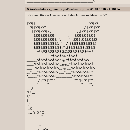
______________________________________M
Gästebucheintrag von
KyraDrachenlady
am 01.08.2010 22:19Uhr
mich mal für das Geschenk und den GB revanchieren tu ^^*
$$$$$_______________________________$$$$$
__$$$$$$$$*_____ ________________,,$$$$$$$$*
___$$$$$$$$$$,,_______________, ,$$$$$$$$$$*
____$$$$$$$$$$$$__ ._____.___$$$$$$$$$$$$
____$$$$$$$$$$$$$,_`.____.`_,,$$$$ $$$$$$$$$
____$$$$$$$$$$$$$$,, `.__,`_$$$$$$$$$$$$$$$
____$$$$$$$$$$$$$$$$.@:.$$$$$$$$$$ $$$$$$
______***$$$$$$$$$$$@@$$$$$$$$$$$****
__________,,, __*$$$$$$@.$$$$$$,,,,,,
_____,,$$$$$$$$$$$$$* @ *$$$$$$$$$$$$,,,
____*$$$$$$$$$$$$$*_@@_*$$$$$$$$$$$$$
___ ,,*$$$$$$$$$$$$$__.@.__*$$$$$$$$$$$$$,,
_,,*___*$$$$$$$$$$$ ___*___*$$$$$$$$$$**`,,
*____,,*$$$$$$$$$$_________$$$$$$$$$$**,,
______ ,*$*$,$$**`___________`**`$$,$*$**,,
____,;`*___`_.*______ ____________*___ `*,,
,,,,.;*____________---____________ _ ____
`**,,,,
*.°
?
...°
....O
.......°o O ° O
.................°
.............. °
............. O
.............o....o°o