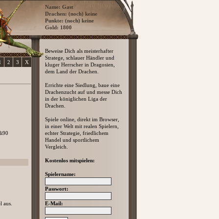
Name: Gast
Drachen: (noch) keine
Punkte: (noch) keine
Gold: 1800
Beweise Dich als meisterhafter
Stratege, schlauer Händler und
1
2
3
X
kluger Herrscher in Dragosien,
dem Land der Drachen.
Errichte eine Siedlung, baue eine
Drachenzucht auf und messe Dich
in der königlichen Liga der
Drachen.
Spiele online, direkt im Browser,
in einer Welt mit realen Spielern,
li90
echter Strategie, friedlichem
Handel und sportlichem
Vergleich.
Kostenlos mitspielen:
Spielername:
Passwort:
l aus.
E-Mail: