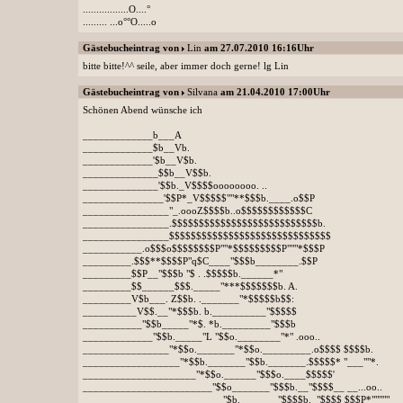
.................O....°
......... ...o°°O.....o
Gästebucheintrag von
Lin
am 27.07.2010 16:16Uhr
bitte bitte!^^ seile, aber immer doch gerne! lg Lin
Gästebucheintrag von
Silvana
am 21.04.2010 17:00Uhr
Schönen Abend wünsche ich
_____________b___A
_____________$b__Vb.
_____________'$b__V$b.
______________$$b__V$$b.
______________'$$b._V$$$$oooooooo. ..
_______________'$$P*_V$$$$$""**$$$b.____.o$$P
________________"_.oooZ$$$$b..o$$$$$$$$$$$$C
________________.$$$$$$$$$$$$$$$$$$$$$$$$$$$b.
________________$$$$$$$$$$$$$$$$$$$$$$$$$$$$$$
___________.o$$$o$$$$$$$$P""*$$$$$$$$$P"""*$$$P
_________.$$$**$$$$P"q$C____"$$$b________.$$P
_________$$P__"$$$b "$ . .$$$$$b.______*"
_________$$______$$$._____"***$$$$$$$b. A.
_________V$b___. Z$$b. ._______"*$$$$$b$$:
__________V$$.__"*$$$b. b.__________"$$$$$
___________"$$b_____"*$. *b._________"$$$b
_____________"$$b._____"L "$$o.________"*" .ooo..
________________"*$$o._______"*$$o._________.o$$$$ $$$$b.
__________________"*$$b._______"$$b._______.$$$$$* "___""*.
_____________________"*$$o.______"$$$o.____$$$$$'
________________________"$$o_______"$$$b.__"$$$$__ __...oo..
__________________________"$b._______"$$$$b._"$$$$ $$$P*"""""