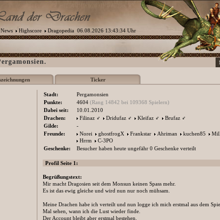
News
Highscore
Dragopedia
06.08.2026 13:43:34 Uhr
Pergamonsien.
szeichnungen
Ticker
Stadt:
Pergamonsien
Punkte:
4604
(Rang 14842 bei 109368 Spielern)
Dabei seit:
10.01.2010
Drachen:
Filinaz
♂
Dridufaz
♂
Kleifaz
♂
Brufaz
♂
Gilde:
-
Freunde:
Norei
ghostfrogX
Frankstar
Ahriman
kuchen85
Mil
Hrrm
C-3PO
Geschenke:
Besucher haben heute ungefähr 0 Geschenke verteilt
Profil Seite 1:
Begrüßungstext:
Mir macht Dragosien seit dem Monsun keinen Spass mehr.
Es ist das ewig gleiche und wird nun nur noch mühsam.
Meine Drachen habe ich verteilt und nun logge ich mich erstmal aus dem Spie
Mal sehen, wann ich die Lust wieder finde.
Der Account bleibt aber erstmal bestehen.