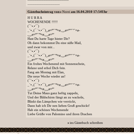
__________________
Gästebucheintrag von
Norei
am 16.04.2010 17:54Uhr
H U R R A
WOCHENENDE !!!!!
(¯`•.•´¯)
_`•.,(¯ `•.•´¯)¸,ø¤º°`°º¤ø,¸¸,ø¤º°°`°`¤ø-
,¸¸,ø¤º°`°º¤ø,¸¸,ø¤º°
Hast Du harte Tage hinter Dir?
Oh dann bekommst Du eine süße Mail,
und zwar von mir...
(¯`•.•´¯)
_`•.,(¯ `•.•´¯)¸,ø¤º°`°º¤ø,¸¸,ø¤º°°`°`¤ø-
,¸¸,ø¤º°`°º¤ø,¸¸,ø¤º°
Ein frohes Wochenend mit Sonnenschein,
Relaxe und erhol Dich fein.
Fang am Montag mit Elan,
Die neue Woche wieder an!
(¯`•.•´¯)
_`•.,(¯ `•.•´¯)¸,ø¤º°`°º¤ø,¸¸,ø¤º°°`°`¤ø-
,¸¸,ø¤º°`°º¤ø,¸¸,ø¤º°
Tut Deine Maus ganz heftig zappeln,
Und der Bildschirm fängt an zu wackeln,
Blinkt das Lämpchen wie verrückt,
Dann hab ich Dir nen lieben Gruß geschickt!
Hab ein schönes Wochenende
Liebe Grüße von Palomino und ihren Drachen
ins Gästebuch schreiben