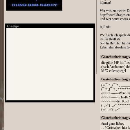
können!
Wer was zu meiner Dr
http://board.dragos
und wer sonst etwas 
lg Radu
PS: Auch ich spiele d
als im RealLife.
Soll heißen: Ich bin h
Leben das absolute Ge
Gästebucheintrag 
die gilde J4F hofft z
(nach Ausbauten) den
MfG eulenspiegel
Gästebucheintrag 
() (¯`'•.¸(¯`'•.¸ ____
(¯`'•.¸(¯`'•.¸ ******
->>>>-------Wenn ma
->>>>------Scheiße S
->>>>-----den Kopf 
(_¸.•'´(_¸.•'´ ******
() (_¸.•'´(_¸.•'´ ¯¯¯¯
Gästebucheintrag 
#mal ganz liebes
. . #Grüsschen hier l