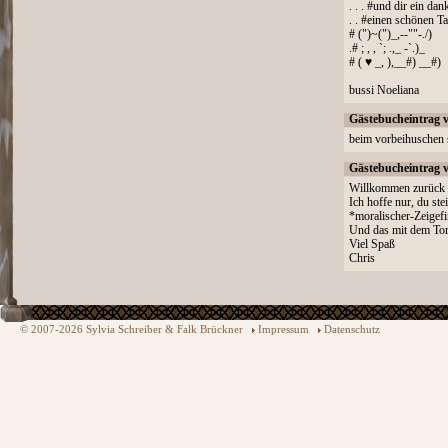
. . . #und dir ein da
. . #einen schönen 
# (")~(")_,--""-./)
.# ; , , `; .,_ -`.)_
# ( ♥ _, ),__#) __#)
bussi Noeliana
Gästebucheintrag 
beim vorbeihuschen s
Gästebucheintrag 
Willkommen zurück 
Ich hoffe nur, du ste
*moralischer-Zeigef
Und das mit dem Tor
Viel Spaß
Chris
© 2007-2026 Sylvia Schreiber & Falk Brückner
Impressum
Datenschutz