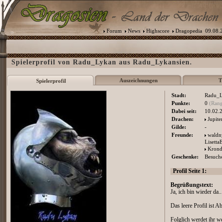
Forum
News
Highscore
Dragopedia
09.08.2
Spielerprofil von Radu_Lykan aus Radu_Lykansien.
Auszeichnungen
T
Spielerprofil
Stadt:
Radu_L
Punkte:
0
(Rang
Dabei seit:
10.02.
Drachen:
Jupite
Gilde:
-
Freunde:
wald
Lisetta
Krond
Geschenke:
Besuche
Profil Seite 1:
Begrüßungstext:
Ja, ich bin wieder da..
Das leere Profil ist A
Folglich werdet ihr w