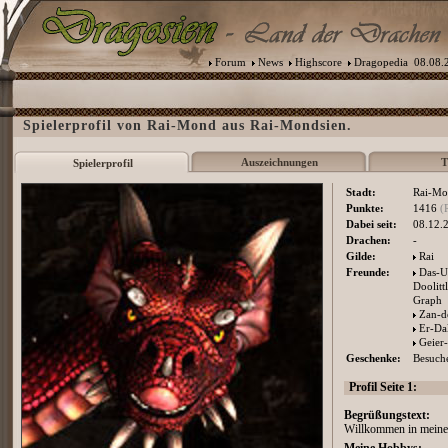
Forum
News
Highscore
Dragopedia
08.08.2
Spielerprofil von Rai-Mond aus Rai-Mondsien.
Auszeichnungen
T
Spielerprofil
Stadt:
Rai-Mo
Punkte:
1416
(
Dabei seit:
08.12.
Drachen:
-
Gilde:
Rai
Freunde:
Das-U
Doolitt
Graph
Zan-d
Er-Da
Geier
Geschenke:
Besuche
Profil Seite 1:
Begrüßungstext:
Willkommen in meiner