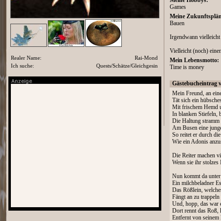
Meine Hobbys:
Games
Meine Zukunftsplän
Bauen
Irgendwann vielleich
Vielleicht (noch) eine
Realer Name:
Rai-Mond
Mein Lebensmotto:
Ich suche:
Quests/Schätze/Gleichgesin
Time is money
Gästebucheintrag 
Mein Freund, an ei
Tät sich ein hübsche
Mit frischem Hemd 
In blanken Stiefeln,
Die Haltung stramm 
Am Busen eine jung
So reitet er durch die
Wie ein Adonis anzu
Die Reiter machen v
Wenn sie ihr stolzes
Nun kommt da unter
Ein milchbeladner Es
Das Rößlein, welche
Fängt an zu trappeln
Und, hopp, das war e
Dort rennt das Roß, h
Entfernt von seinem 