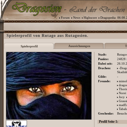
Forum
News
Highscore
Dragopedia
06.08.2
Spielerprofil von Rutago aus Rutagosien.
Auszeichnungen
T
Spielerprofil
Stadt:
Rutago
Punkte:
24828
Dabei seit:
26.10.
Drachen:
-Drag
Skadis
Gilde:
-
Freunde:
mimol
drago
Thori
Norei
Jocy
Graus
madE
Tabal
Geschenke:
Besuche
Profil Seite 1: