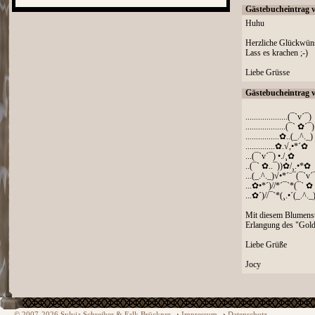
Gästebucheintrag 
Huhu
Herzliche Glückwüns
Lass es krachen ;-)
Liebe Grüsse
Gästebucheintrag 
....................(¯`v´¯)
...................(¯` ✿´¯)
................✿..(_.^._)
..............✿.√,•*´✿
...(¯`v´¯) •./¸✿
..(¯` ✿..¯))✿/¸.•*✿
...(_.^._)√•*´¨¯(¯`v´
...✿•*´)//*´¯`*(¯` ✿ 
...✿´)//¯`*(¸.•´(_.^._
Mit diesem Blumenstr
Erlangung des "Gold
Liebe Grüße
Jocy
© 2007-2026 Sylvia Schreiber & Falk Brückner
Impressum
Datenschutz