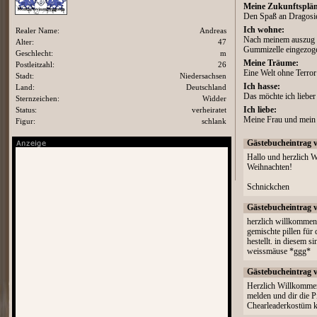
Meine Zukunftsplän
Den Spaß an Dragosie
Ich wohne:
Realer Name:
Andreas
Nach meinem auszug a
Alter:
47
Gummizelle eingezog
Geschlecht:
m
Meine Träume:
Postleitzahl:
26
Eine Welt ohne Terror
Stadt:
Niedersachsen
Ich hasse:
Land:
Deutschland
Das möchte ich lieber 
Sternzeichen:
Widder
Status:
verheiratet
Ich liebe:
Meine Frau und mein
Figur:
schlank
Gästebucheintrag 
Hallo und herzlich W
Weihnachten!
Schnickchen
Gästebucheintrag 
herzlich willkommen i
gemischte pillen fü
hestellt. in diesem s
weissmäuse *ggg*
Gästebucheintrag 
Herzlich Willkommen
melden und dir die P
Chearleaderkostüm kr