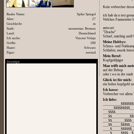
Kein verbrecher dess
Realer Name:
Spike Spiegel
ich hab da n test gema
Alter:
27
Welches Fantasietier b
Geschlecht:
m
antwort:
Stadt:
momentan: Bremen
"Drache"
Land:
Deutschland
Scharf, mächtig undf b
Ich suche:
Vincent Volaju
Meine Hobbys:
Größe:
180
Schuss- und Nahkamp
Haare:
Schwarz
Schlafen; musik hören
Figur:
normal
Mein Beruf:
Kopfgeldjäger
Man trifft mich meis
auf der Bebop
oder i wo in der stadt
Glück ist für mich:
ein hohes kopfgeld zu
Ich hasse:
Verbrecher vor allem 
Ich liebe:
__________$$$$$$$
______$$$$$$$$$__
___$$$$__________
___$$__________$$
___$$_______$$$$_
___$$_____$$$$$__
____$_____$$$$$$_
____$_____$$$$__$