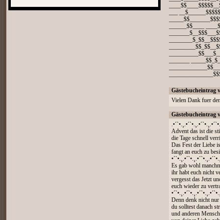
____$$____$$$$$__
___ __$______$$$$
_____$$_______$$$
______$$____ ____
_______$__$$$___$
________$_$$__$$$
_________$$_$$__$
__________$$___$_
_______ _____$$_$
_____________$$__
_______________$$
Gästebucheintrag 
Vielen Dank fuer de
Gästebucheintrag 
.•´`•.¸.•´`•.¸.•´`•.¸.•´`•
Advent das ist die sti
die Tage schnell verr
Das Fest der Liebe is
fangt an euch zu bes
•´`•.¸.•´`•.¸.•´`•.¸.•´`•.
Es gab wohl manchma
ihr habt euch nicht v
vergesst das Jetzt und
euch wieder zu vertr
•´`•.¸.•´`•.¸.•´`•.¸.•´`•.
Denn denk nicht nur 
du solltest danach st
und anderen Mensche