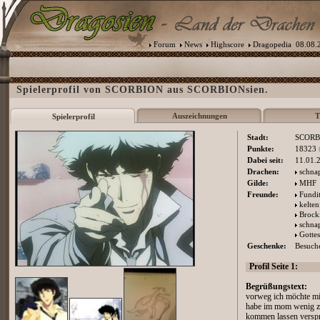
Forum
News
Highscore
Dragopedia
08.08.2
Spielerprofil von SCORBION aus SCORBIONsien.
Auszeichnungen
T
Spielerprofil
Stadt:
SCORB
Punkte:
18323
Dabei seit:
11.01.
Drachen:
schna
Gilde:
MHF
Freunde:
Fundi
kelten
Brock
schna
Gotte
Geschenke:
Besuche
Profil Seite 1:
Begrüßungstext:
vorweg ich möchte mi
habe im mom wenig ze
kommen lassen versp