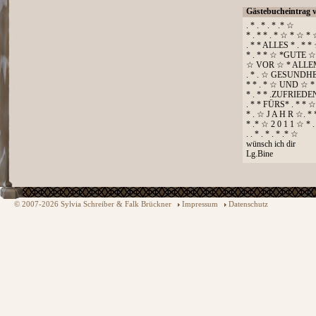
Gästebucheintrag 
. * . * . * .* ☆
* . * * . * ☆ * ☆ *
. * * ALLES * . * *
* . * * ☆ *GUTE ☆*
☆ VOR ☆ * ALLE
. * . ☆ GESUNDH
* * . * ☆ UND ☆ *
* . * * .ZUFRIED
. * * FÜRS* . * * ☆
* . ☆ J A H R ☆. *
* .* ☆ 2 0 1 1 ☆ * .
. . * . * . * .* ☆
wünsch ich dir
Lg.Bine
© 2007-2026 Sylvia Schreiber & Falk Brückner
Impressum
Datenschutz