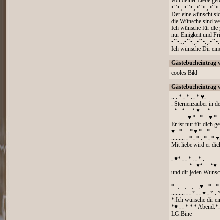
von deiner Liebe geb
•´`•.¸.•´`•.¸.•´`•.¸.•´`•.
Der eine wünscht si
die Wünsche sind ve
Ich wünsche für die 
nur Einigkeit und Fr
•´`•.¸.•´`•.¸.•´`•.¸.•´`•.
Ich wünsche Dir ein
Gästebucheintrag 
cooles Bild
Gästebucheintrag 
.. . * . * . . * ♥.
. Sternenzauber in d
. * . * . . * ♥ . . *
......... .♥ * . * . .♥ *
Er ist nur für dich g
♥ . * . . * ♥ * - *
......... . * . * . * . * ♥
Mit liebe wird er di
. ♥* . . * . . * .
......... . * . ♥* . . *♥ .
und dir jeden Wunsch
* -,- -,- -,- -,♥-. * . * 
......... . . * . . ♥ . * . 
*.Ich wünsche dir e
*♥ . . * * * Abend.*...
LG.Bine