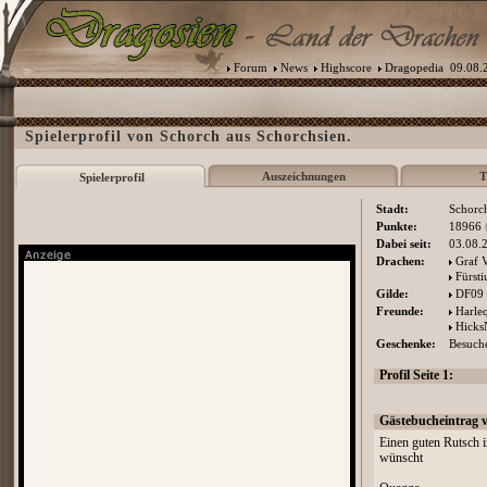
Forum
News
Highscore
Dragopedia
09.08.2
Spielerprofil von Schorch aus Schorchsien.
Auszeichnungen
T
Spielerprofil
Stadt:
Schorc
Punkte:
18966
Dabei seit:
03.08.
Drachen:
Graf 
Fürst
Gilde:
DF09
Freunde:
Harle
Hicks
Geschenke:
Besuche
Profil Seite 1:
Gästebucheintrag 
Einen guten Rutsch i
wünscht