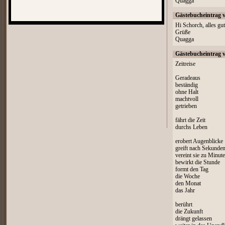
Quagga
Gästebucheintrag 
Hi Schorch, alles gut
Grüße
Quagga
Gästebucheintrag 
Zeitreise
Geradeaus
beständig
ohne Halt
machtvoll
getrieben
fährt die Zeit
durchs Leben
erobert Augenblicke
greift nach Sekunde
vereint sie zu Minut
bewirkt die Stunde
formt den Tag
die Woche
den Monat
das Jahr
berührt
die Zukunft
drängt gelassen