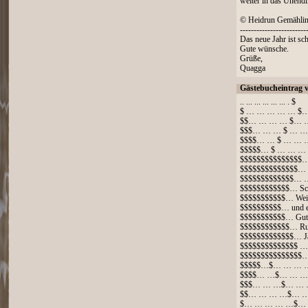
weiter in das Unendl
© Heidrun Gemähli
------------------------
Das neue Jahr ist sch
Gute wünsche.
Grüße,
Quagga
Gästebucheintrag 
.. ... ... ... ... ... . $
$ … … … … … $
$$… … … … $… 
$$$… … … $ … …
$$$$… … $ … … 
$$$$$… $ … … …
$$$$$$$$$$$$$$
$$$$$$$$$$$$$$
$$$$$$$$$$$$$…
$$$$$$$$$$$$… Sc
$$$$$$$$$$$… Weih
$$$$$$$$$$… und 
$$$$$$$$$$$… Gut
$$$$$$$$$$$$… Ru
$$$$$$$$$$$$$… J
$$$$$$$$$$$$$$
$$$$$$$$$$$$$$
$$$$$…$… … … 
$$$$… …$… … …
$$$… … …$… … 
$$… … … …$… …
$… … … … …$… 