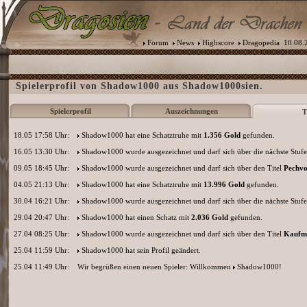
Forum
News
Highscore
Dragopedia
10.08.2
Spielerprofil von Shadow1000 aus Shadow1000sien.
Spielerprofil
Auszeichnungen
T
18.05 17:58 Uhr:
Shadow1000
hat eine Schatztruhe mit
1.356 Gold
gefunden.
16.05 13:30 Uhr:
Shadow1000
wurde ausgezeichnet und darf sich über die nächste Stufe
09.05 18:45 Uhr:
Shadow1000
wurde ausgezeichnet und darf sich über den Titel
Pechvo
04.05 21:13 Uhr:
Shadow1000
hat eine Schatztruhe mit
13.996 Gold
gefunden.
30.04 16:21 Uhr:
Shadow1000
wurde ausgezeichnet und darf sich über die nächste Stufe
29.04 20:47 Uhr:
Shadow1000
hat einen Schatz mit
2.036 Gold
gefunden.
27.04 08:25 Uhr:
Shadow1000
wurde ausgezeichnet und darf sich über den Titel
Kaufm
25.04 11:59 Uhr:
Shadow1000
hat sein Profil geändert.
25.04 11:49 Uhr:
Wir begrüßen einen neuen Spieler: Willkommen
Shadow1000
!