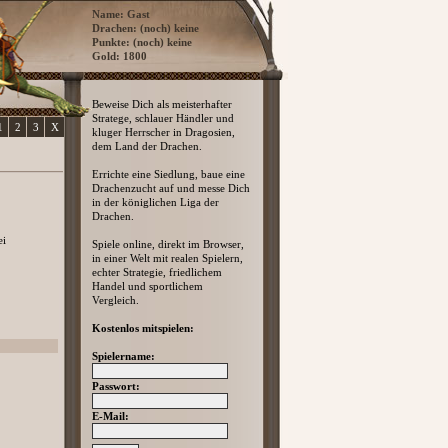
Name: Gast
Drachen: (noch) keine
Punkte: (noch) keine
Gold: 1800
Beweise Dich als meisterhafter
Stratege, schlauer Händler und
1
2
3
X
kluger Herrscher in Dragosien,
dem Land der Drachen.
Errichte eine Siedlung, baue eine
Drachenzucht auf und messe Dich
in der königlichen Liga der
Drachen.
ei
Spiele online, direkt im Browser,
in einer Welt mit realen Spielern,
echter Strategie, friedlichem
Handel und sportlichem
Vergleich.
Kostenlos mitspielen:
Spielername:
Passwort:
E-Mail: