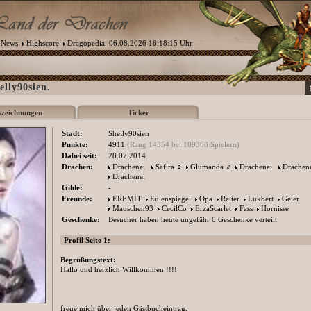
News
Highscore
Dragopedia
06.08.2026 16:18:15 Uhr
elly90sien.
szeichnungen
Ticker
Stadt:
Shelly90sien
Punkte:
4911
(Rang 14354 bei 109368 Spielern)
Dabei seit:
28.07.2014
Drachen:
Drachenei
Safira
♀
Glumanda
♂
Drachenei
Drachen
Drachenei
Gilde:
-
Freunde:
EREMIT
Eulenspiegel
Opa
Reiter
Lukbert
Geier
Mauschen93
CecilCo
ErzaScarlet
Fass
Hornisse
Geschenke:
Besucher haben heute ungefähr 0 Geschenke verteilt
Profil Seite 1:
Begrüßungstext:
Hallo und herzlich Willkommen !!!!
freue mich über jeden Gästbucheintrag,