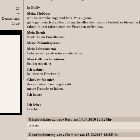
lg Shelly
25
w
Meine Hobbys:
ich lese,schreibe,zoge und höre Musik gerne,
Deutschland
gehe gerne nach draußen und mache alles eben was die Freizeit zu bieten hat:
Löwe
fahren,Inliner fahren,mich mit Freunden treffen usw.
Mein Beruf:
Kauffrau im Einzelhandel
Meine Zukunftspläne:
Mein Lebensmotto:
Lebe jeden Tag,als wäre es dein letzter.
Man trifft mich meistens:
bei der Arbeit =)
Ich wohne:
bei meinen Drachen =)
Glück ist für mich:
das es meiner Familie gut geht.
meine Freunde zu haben.
Ich hasse:
Ich liebe:
Drachen.
Gästebucheintrag von
Ruco
am 14.04.2016 12:12Uhr
join us
Gästebucheintrag von
Chemiker
am 15.12.2015 18:35Uhr