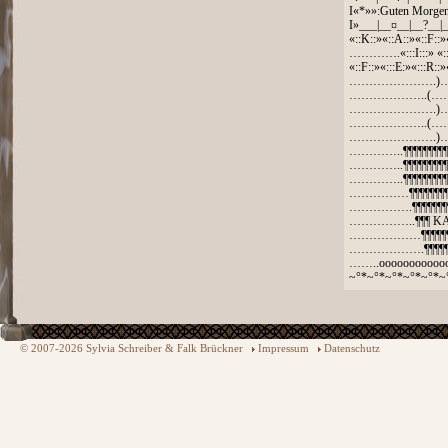
I«*»»:Guten Morge
I»___|__¤__|__?__|_
«::K::»«::A::»«::F::»
………….«:::I:::» «:::S
«::F::»«:::E:»«:::R::»
………………….)…
………………..(……
………………….)…
………………..(……
………………….)…
…………..¶¶¶¶¶¶¶¶¶¶
…………..¶¶¶¶¶¶¶¶¶¶
…………..¶¶¶¶¶¶¶¶¶
……………¶¶¶¶¶¶¶¶¶
…………….¶¶¶¶¶¶¶¶¶
……………..¶¶¶ KA
………………¶¶¶¶¶¶¶
……………….¶¶¶¶¶¶
……..ooooooooooo
~°*~°*~°*~°*~°*~
© 2007-2026 Sylvia Schreiber & Falk Brückner
Impressum
Datenschutz