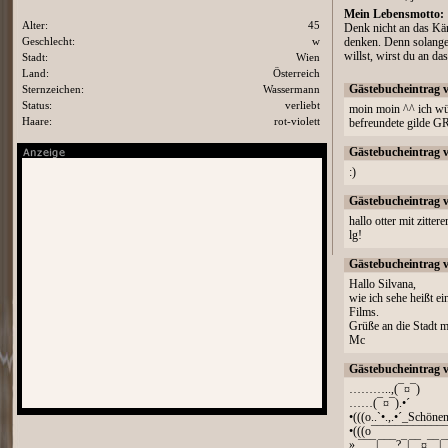
Mein Lebensmotto:
Alter:
45
Denk nicht an das Kä
Geschlecht:
w
denken. Denn solange
willst, wirst du an d
Stadt:
Wien
Land:
Österreich
Sternzeichen:
Wassermann
Gästebucheintrag 
Status:
verliebt
moin moin ^^ ich wün
Haare:
rot-violett
befreundete gilde 
Gästebucheintrag 
:)
Gästebucheintrag 
hallo otter mit zitter
lg!
Gästebucheintrag 
Hallo Silvana,
wie ich sehe heißt e
Films.
Grüße an die Stadt m
Mc
Gästebucheintrag 
………..,(¯¤¯)
……(¯¤¯).•´
•(((o..`•.,.•´_Schön
•(((o¯¯¯¯¯¯¯¯¯¯¯¯¯
».¯¯¯|¯¯¯?¯|¯¯¤¯¯|¯