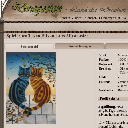
Forum
News
Highscore
Dragopedia
07.08.2
Spielerprofil von Silvana aus Silvanasien.
Auszeichnungen
T
Spielerprofil
Stadt:
Silvana
Punkte:
18643
Dabei seit:
21.01.
Drachen:
Ohne
Tuli
Gilde:
-
Freunde:
Fundi
Norei
Geschenke:
Besuche
Profil Seite 1:
Begrüßungstext:
Es gibt Tage, die sind
Silvana hat eine Scha
13.7. Silvana wurde a
freuen! Gold, juhu!