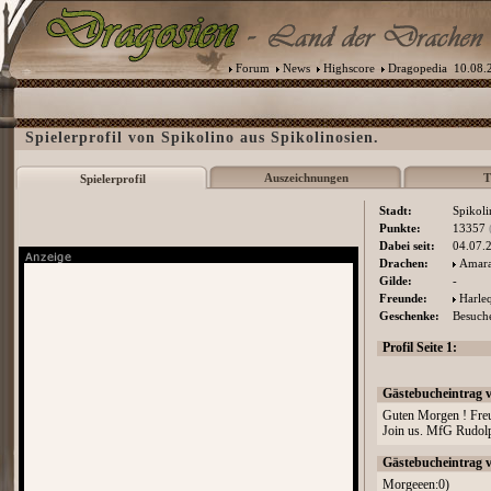
Forum
News
Highscore
Dragopedia
10.08.2
Spielerprofil von Spikolino aus Spikolinosien.
Auszeichnungen
T
Spielerprofil
Stadt:
Spikoli
Punkte:
13357
Dabei seit:
04.07.
Drachen:
Amara
Gilde:
-
Freunde:
Harle
Geschenke:
Besuche
Profil Seite 1:
Gästebucheintrag 
Guten Morgen ! Freund
Join us. MfG Rudol
Gästebucheintrag 
Morgeeen:0)