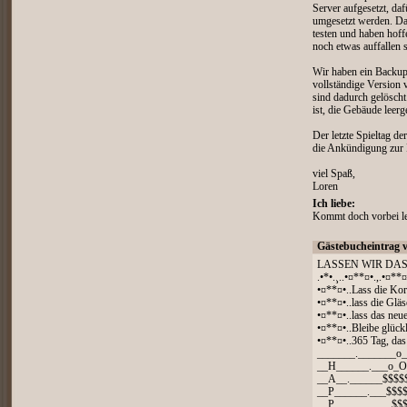
Server aufgesetzt, da
umgesetzt werden. Dan
testen und haben hoff
noch etwas auffallen 
Wir haben ein Backup 
vollständige Version
sind dadurch gelöscht
ist, die Gebäude leerg
Der letzte Spieltag d
die Ankündigung zur 
viel Spaß,
Loren
Ich liebe:
Kommt doch vorbei les
Gästebucheintrag 
LASSEN WIR DAS
.•*•.¸..•¤**¤•.,.•¤**¤
•¤**¤•..Lass die Kor
•¤**¤•..lass die Gläs
•¤**¤•..lass das neu
•¤**¤•..Bleibe glück
•¤**¤•..365 Tag, das
_______._______o
__H______.___o_
__A__.______$$$$
__P______.___$$$
__P____.______$$