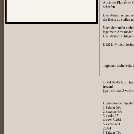
Auch der Plan eines 
schaffen.
Des Weitern ist gepla
die Beine zu stellen 
Nach dem nicht einha
lege mein Amt nieder.
Des Weitern schlage i
DER D.V.:nicht lesbar
Tagebuch siehe Seite 
17.04 09:45 Uhr: Tal
freuen!
jaja nicht mal 3 volle 
Highscore der Spiele
1 Talwar 593
2 xxxson 499
3 xxxki 471
4 xxx16 464
5 xxxse 461
20.04
1 Talwar 765