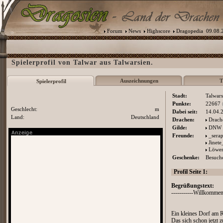
Forum
News
Highscore
Dragopedia
09.08.2
Spielerprofil von Talwar aus Talwarsien.
Auszeichnungen
T
Spielerprofil
Stadt:
Talwars
Punkte:
22667
Geschlecht:
m
Dabei seit:
14.04.
Land:
Deutschland
Drachen:
Drach
Gilde:
DNW
Freunde:
_sera
Jinet
Löwen
Geschenke:
Besuche
Profil Seite 1:
Begrüßungstext:
-----------Willkommen 
Ein kleines Dorf am 
Das sich schon jetzt z