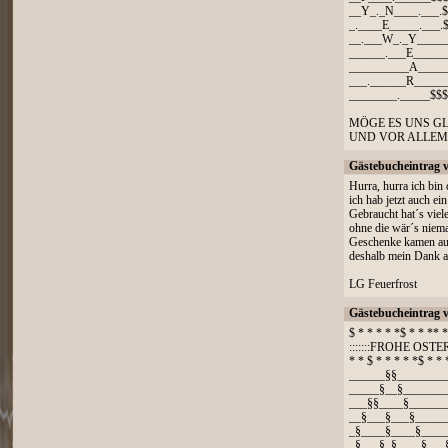
__Y_._N____.___.
_.____E_____.___.
__.___W_._Y_____
______.___E_____
__________A_____
___.______R_____
________._____$$
MÖGE ES UNS G
UND VOR ALLEM 
Gästebucheintrag 
Hurra, hurra ich bin 
ich hab jetzt auch ei
Gebraucht hat´s viele
ohne die wär´s niema
Geschenke kamen au
deshalb mein Dank a
LG Feuerfrost
Gästebucheintrag 
$ * * * * *$ * * ** 
:::::::FROHE OSTERN:
* * $ * * * * *$ * *
______§§________
_____§__§_______
___§§____§______
__§___§___§_____
_§____§____§____
_§___§_§____§___