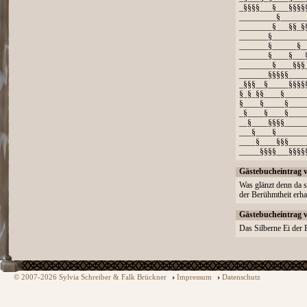
_§§§§___§___§§§§
_________§______
________§___§§_§
_______§________
_______§______§_
_______§____§___
________§____§§§
_______§§§§§____
_§§§__§_____§§§§
§_§_§§____§_____
§____§_____§____
_§____§____§____
__§____§§§§_____
___§____§_______
____§____§§§____
_____§§§§___§§§§
Gästebucheintrag 
Was glänzt denn da 
der Berühmtheit erha
Gästebucheintrag 
Das Silberne Ei der 
© 2007-2026 Sylvia Schreiber & Falk Brückner
Impressum
Datenschutz