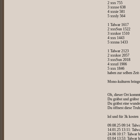
2 xxx 755
3 xxxse 638
4 xxxie 581
5 xxxly 564
1 Talwar 1617
2 xxxSun 1522
3 xxxkor 1510
4 xxx 1443
5 xxxna 1433
1 Talwar 2123
2 xxxkor 2057
3 xxxSun 2018
4 xxxzl 1906
5 xxx 1846
haben zur selben Zeit
Mono-kulturen bringen
Oh, dieser Ort kommt D
Du gräbst und gräbst 
Du gräbst eine wunde
Du öffnest diese Tru
lol und für 3k kosten
09.08.25 09:14: Talwa
14.01.25 13:11: Talwa
24.06 10:17: Talwar h
03.04 13:53: Talwar h