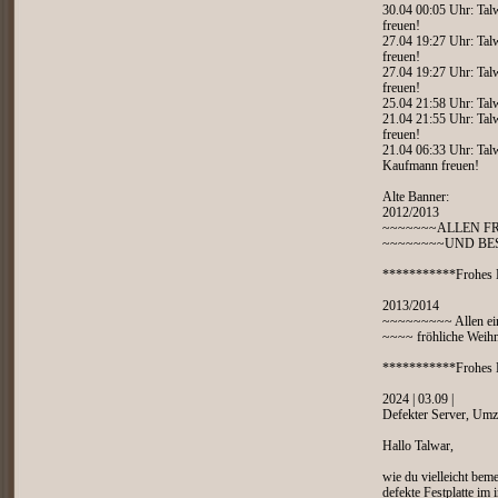
30.04 00:05 Uhr: Talw
freuen!
27.04 19:27 Uhr: Talw
freuen!
27.04 19:27 Uhr: Talw
freuen!
25.04 21:58 Uhr: Tal
21.04 21:55 Uhr: Talw
freuen!
21.04 06:33 Uhr: Talw
Kaufmann freuen!
Alte Banner:
2012/2013
~~~~~~~ALLEN F
~~~~~~~~UND BE
***********Frohes 
2013/2014
~~~~~~~~~ Allen ei
~~~~ fröhliche Weihn
***********Frohes N
2024 | 03.09 |
Defekter Server, Um
Hallo Talwar,
wie du vielleicht beme
defekte Festplatte im