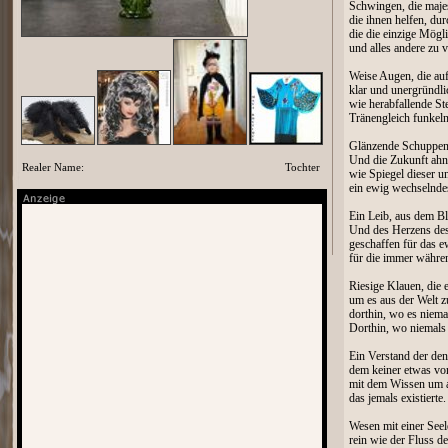
Schwingen, die majes
die ihnen helfen, du
die die einzige Mögli
und alles andere zu 
Weise Augen, die auf
klar und unergründli
wie herabfallende St
Tränengleich funkeln
Glänzende Schuppen,
Und die Zukunft ahn
Realer Name:
Tochter
wie Spiegel dieser u
ein ewig wechselnde
Ein Leib, aus dem Bl
Und des Herzens de
geschaffen für das 
für die immer währen
Riesige Klauen, die e
um es aus der Welt z
dorthin, wo es niem
Dorthin, wo niemals
Ein Verstand der den
dem keiner etwas vo
mit dem Wissen um a
das jemals existierte.
Wesen mit einer Seele
rein wie der Fluss d