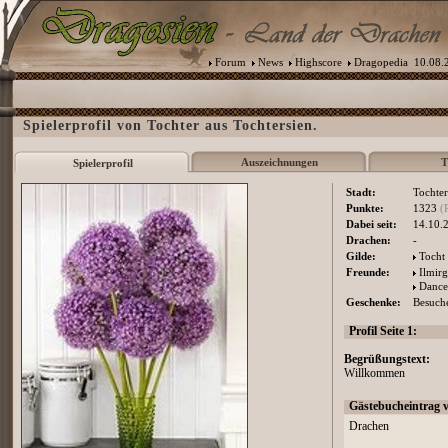
Forum
News
Highscore
Dragopedia
10.08.2
Spielerprofil von Tochter aus Tochtersien.
Auszeichnungen
T
Spielerprofil
Stadt:
Tochter
Punkte:
1323
(
Dabei seit:
14.10.
Drachen:
-
Gilde:
Tocht
Freunde:
Ilmirg
Dance
Geschenke:
Besuche
Profil Seite 1:
Begrüßungstext:
Willkommen
Gästebucheintrag 
Drachen